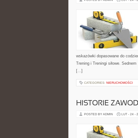
wskazówki dopasowane do codzienno
Trening i Treningi siłowe. Sednem
[…]
CATEGORIES:
NIERUCHOMOŚCI
HISTORIE ZAWO
POSTED BY ADMIN
LUT - 24 - 