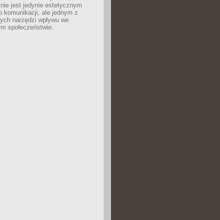
nie jest jedynie estetycznym
 komunikacji, ale jednym z
zych narzędzi wpływu we
m społeczeństwie.