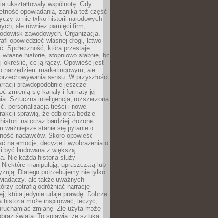
ia ukształtowały wspólnotę. Gdy
ętność opowiadania, zanika też część
yczy to nie tylko historii narodowych
nych, ale również pamięci firm,
 środowisk zawodowych. Organizacja,
rafi opowiedzieć własnej drogi, łatwo
ść. Społeczność, która przestaje
własne historie, stopniowo słabnie, bo
j określić, co ją łączy. Opowieść jest
ko narzędziem marketingowym, ale
 przechowywania sensu. W przyszłości
rracji prawdopodobnie jeszcze
oć zmienią się kanały i formaty jej
a. Sztuczna inteligencja, rozszerzona
ć, personalizacja treści i nowe
rakcji sprawią, że odbiorca będzie
historii na coraz bardziej złożone
 ważniejsze stanie się pytanie o
lność nadawców. Skoro opowieść
ć na emocje, decyzje i wyobrażenia o
si być budowana z większą
. Nie każda historia służy
 Niektóre manipulują, upraszczają lub
yzują. Dlatego potrzebujemy nie tylko
wiadaczy, ale także uważnych
tórzy potrafią odróżniać narrację
ej, która jedynie udaje prawdę. Dobrze
 historia może inspirować, leczyć,
 uruchamiać zmianę. Źle użyta może
braz świata. To sprawia, że sztuka