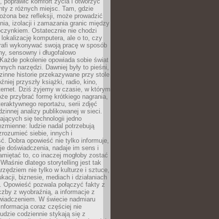
 poprawić komfort życia i otworzyć
enty z różnych miejsc. Tam, gdzie
ożona bez refleksji, może prowadzić
nia, izolacji i zamazania granic między
oczynkiem. Ostatecznie nie chodzi
lokalizację komputera, ale o to, czy
trafi wykonywać swoją pracę w sposób
y, sensowny i długofalowo
Każde pokolenie opowiada sobie świat
nych narzędzi. Dawniej były to pieśni,
zinne historie przekazywane przy stole
źniej przyszły książki, radio, kino,
internet. Dziś żyjemy w czasie, w którym
e przybrać formę krótkiego nagrania,
teraktywnego reportażu, serii zdjęć
dzinnej analizy publikowanej w sieci.
jących się technologii jedno
ezmienne: ludzie nadal potrzebują
 zrozumieć siebie, innych i
ć. Dobra opowieść nie tylko informuje,
je doświadczenia, nadaje im sens i
miętać to, co inaczej mogłoby zostać
Właśnie dlatego storytelling jest tak
zędziem nie tylko w kulturze i sztuce,
ukacji, biznesie, mediach i działaniach
. Opowieść pozwala połączyć fakty z
czby z wyobraźnią, a informacje z
wiadczeniem. W świecie nadmiaru
informacja coraz częściej nie
udzie codziennie stykają się z