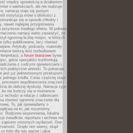
ość między opowieścią a działaniem.
mówi o wartościach, ale nie realizuje
ce, narracja staje się pustym
śli instytucja mówi o bliskości z
komunikuje się w sposób chłodny i
y, nawet najlepiej przygotowana
 przyniesie trwałego efektu. W połowie
naczeniu narracji warto zauważyć, że
orzył ogromną liczbę miejsc, w których
nie tylko publikowane, lecz również
wijane. Artykuły, podcasty, materiały
entarze tworzą dziś rozbudowane
nterpretacji, a
forum branżowe
bywa
jsc, gdzie specjaliści konfrontują
iadczenia z cudzymi opowieściami i
nich praktyczne wnioski. To pokazuje,
nie jest już jednostronnym przekazem
jednego źródła. Coraz częściej staje
, procesem współtworzenia znaczeń i
cia do dalszej dyskusji. Narracja żyje
, bo nie kończy się w momencie
lecz wchodzi w relacje z odbiorcami.
 ma również ogromne znaczenie dla
rowej. To, jak opowiadamy o
 wpływa na to, jak rozumiemy
ść. Rodzinne wspomnienia, lokalne
acje świadków, reportaże i archiwa nie
e zapisem minionych wydarzeń. One
ożsamość. Dzięki nim wiemy, skąd
co było dla nas ważne i jakie