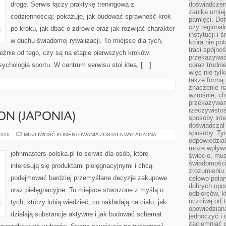
drogę. Serwis łączy praktykę treningową z
doświadczen
zanika umiej
codziennością: pokazuje, jak budować sprawność krok
pamięci. Dot
czy regional
po kroku, jak dbać o zdrowie oraz jak rozwijać charakter
instytucji i
w duchu świadomej rywalizacji. To miejsce dla tych,
która nie pot
traci spójno
leżnie od tego, czy są na etapie pierwszych kroków.
przekazywać 
ychologia sportu. W centrum serwisu stoi idea, […]
coraz trudnie
więc nie tyl
także formą
znaczenie na
wzrośnie, ch
przekazywani
rzeczywistoś
N (JAPONIA)
sposoby inte
doświadczał 
sposoby. Tym
KAO
2026
MOŻLIWOŚĆ KOMENTOWANIA
ZOSTAŁA WYŁĄCZONA
CORPORATION
odpowiedzia
(JAPONIA)
może wpływa
johnmasters-polska.pl to serwis dla osób, które
świecie, mu
świadomością
interesują się produktami pielęgnacyjnymi i chcą
zrozumieniu.
podejmować bardziej przemyślane decyzje zakupowe
celowo polar
dobrych opo
oraz pielęgnacyjne. To miejsce stworzone z myślą o
odbiorców, k
uczciwą od t
tych, którzy lubią wiedzieć, co nakładają na ciało, jak
opowiedziana
działają substancje aktywne i jak budować schemat
jednoczyć i
zaciemniać o