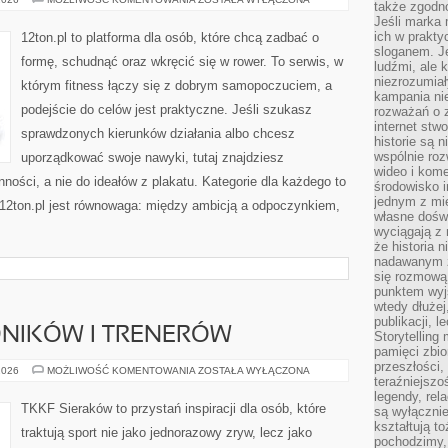
także zgodn
I
Jeśli marka 
REDUKCJA
ich w prakty
12ton.pl to platforma dla osób, które chcą zadbać o
sloganem. Je
formę, schudnąć oraz wkręcić się w rower. To serwis, w
ludźmi, ale 
niezrozumiał
którym fitness łączy się z dobrym samopoczuciem, a
kampania nie
podejście do celów jest praktyczne. Jeśli szukasz
rozważań o z
internet stw
sprawdzonych kierunków działania albo chcesz
historie są 
wspólnie roz
uporządkować swoje nawyki, tutaj znajdziesz
wideo i kom
ści, a nie do ideałów z plakatu. Kategorie dla każdego to
środowisko i
jednym z mie
 12ton.pl jest równowaga: między ambicją a odpoczynkiem,
własne dośw
wyciągają z 
że historia 
nadawanym z 
się rozmową
punktem wyjś
wtedy dłużej
publikacji, 
DNIKÓW I TRENERÓW
Storytelling
pamięci zbio
przeszłości,
HISTORIE
2026
MOŻLIWOŚĆ KOMENTOWANIA
ZOSTAŁA WYŁĄCZONA
teraźniejszo
ZAWODNIKÓW
I
legendy, rel
TRENERÓW
TKKF Sieraków to przystań inspiracji dla osób, które
są wyłączni
kształtują t
traktują sport nie jako jednorazowy zryw, lecz jako
pochodzimy, 