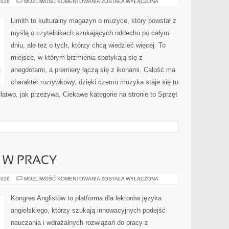
MUZYKA
2026
MOŻLIWOŚĆ KOMENTOWANIA
ZOSTAŁA WYŁĄCZONA
I
EMOCJE
Limith to kulturalny magazyn o muzyce, który powstał z
myślą o czytelnikach szukających oddechu po całym
dniu, ale też o tych, którzy chcą wiedzieć więcej. To
miejsce, w którym brzmienia spotykają się z
anegdotami, a premiery łączą się z ikonami. Całość ma
charakter rozrywkowy, dzięki czemu muzyka staje się tu
 łatwo, jak przeżywa. Ciekawe kategorie na stronie to Sprzęt
I W PRACY
JĘZYK
2026
MOŻLIWOŚĆ KOMENTOWANIA
ZOSTAŁA WYŁĄCZONA
ANGIELSKI
W
PRACY
Kongres Anglistów to platforma dla lektorów języka
angielskiego, którzy szukają innowacyjnych podejść
nauczania i wdrażalnych rozwiązań do pracy z