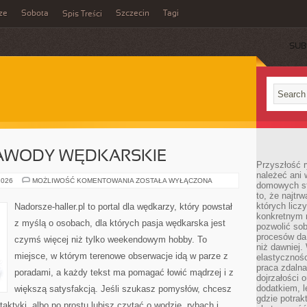
ze
Sobota
Szczecin
Tagi
Spis Treści
SUB
ZAWODY WĘDKARSKIE
Przyszłość 
należeć ani 
WYDARZENIA
2026
MOŻLIWOŚĆ KOMENTOWANIA
ZOSTAŁA WYŁĄCZONA
domowych st
I
to, że najtr
ZAWODY
WĘDKARSKIE
których licz
Nadorsze-haller.pl to portal dla wędkarzy, który powstał
konkretnym 
z myślą o osobach, dla których pasja wędkarska jest
pozwolić sob
procesów da 
czymś więcej niż tylko weekendowym hobby. To
niż dawniej.
miejsce, w którym terenowe obserwacje idą w parze z
elastycznoś
praca zdalna
poradami, a każdy tekst ma pomagać łowić mądrzej i z
dojrzałości 
dodatkiem, l
większą satysfakcją. Jeśli szukasz pomysłów, chcesz
gdzie potrak
ktyki, albo po prostu lubisz czytać o wodzie, rybach i