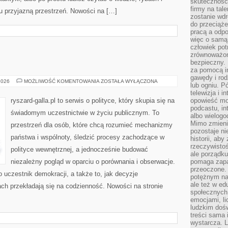
skuteczność,
firmy na tal
tu przyjazną przestrzeń. Nowości na […]
zostanie wdr
do przeciąże
pracą a odp
więc o samą 
człowiek po
zrównoważon
bezpieczny. 
za pomocą in
gawędy i rod
POLITYKA
2026
MOŻLIWOŚĆ KOMENTOWANIA
ZOSTAŁA WYŁĄCZONA
lub ogniu. Pó
telewizja i 
ryszard-galla.pl to serwis o polityce, który skupia się na
opowieść moż
podcastu, in
świadomym uczestnictwie w życiu publicznym. To
albo wielogo
Mimo zmienia
przestrzeń dla osób, które chcą rozumieć mechanizmy
pozostaje ni
państwa i wspólnoty, śledzić procesy zachodzące w
historii, aby
rzeczywistoś
polityce wewnętrznej, a jednocześnie budować
ale porządku
niezależny pogląd w oparciu o porównania i obserwacje.
pomaga zapa
przeoczone. 
 uczestnik demokracji, a także to, jak decyzje
potężnym nar
ale też w ed
h przekładają się na codzienność. Nowości na stronie
społecznych
]
emocjami, li
ludzkim doś
treści sama 
wystarcza. L