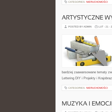
CATEGORIES:
NIERUCHOMOŚCI
ARTYSTYCZNE W
POSTED BY ADMIN
LUT - 21 - 
bardziej zaawansowane tematy zwi
Lettering DIY i Projekty i Krajobr
CATEGORIES:
NIERUCHOMOŚCI
MUZYKA I EMOCJ