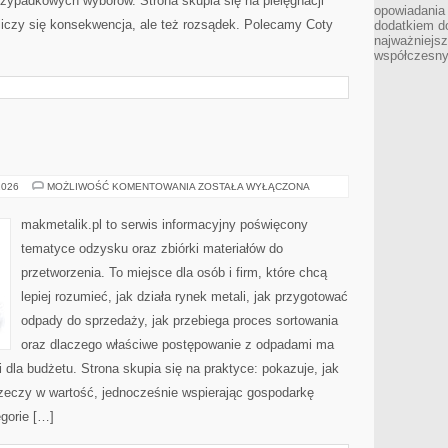
rzypadkowych wyborów. Strona skupia się na pielęgnacji
opowiadania 
liczy się konsekwencja, ale też rozsądek. Polecamy Coty
dodatkiem do
najważniejs
współczesny
RECYKLING
2026
MOŻLIWOŚĆ KOMENTOWANIA
ZOSTAŁA WYŁĄCZONA
DIY
makmetalik.pl to serwis informacyjny poświęcony
tematyce odzysku oraz zbiórki materiałów do
przetworzenia. To miejsce dla osób i firm, które chcą
lepiej rozumieć, jak działa rynek metali, jak przygotować
odpady do sprzedaży, jak przebiega proces sortowania
oraz dlaczego właściwe postępowanie z odpadami ma
i dla budżetu. Strona skupia się na praktyce: pokazuje, jak
zeczy w wartość, jednocześnie wspierając gospodarkę
gorie […]