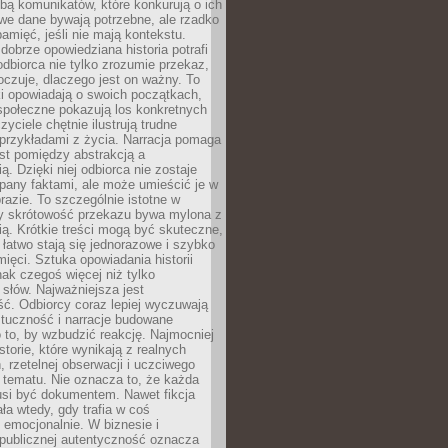
bą komunikatów, które konkurują o ich
we dane bywają potrzebne, ale rzadko
amięć, jeśli nie mają kontekstu.
brze opowiedziana historia potrafi
odbiorca nie tylko zrozumie przekaz,
oczuje, dlaczego jest on ważny. To
i opowiadają o swoich początkach,
społeczne pokazują los konkretnych
zyciele chętnie ilustrują trudne
przykładami z życia. Narracja pomaga
t pomiędzy abstrakcją a
ą. Dzięki niej odbiorca nie zostaje
pany faktami, ale może umieścić je w
azie. To szczególnie istotne w
y skrótowość przekazu bywa mylona z
ią. Krótkie treści mogą być skuteczne,
i łatwo stają się jednorazowe i szybko
mięci. Sztuka opowiadania historii
ak czegoś więcej niż tylko
słów. Najważniejsza jest
ć. Odbiorcy coraz lepiej wyczuwają
ztuczność i narracje budowane
 to, by wzbudzić reakcję. Najmocniej
istorie, które wynikają z realnych
 rzetelnej obserwacji i uczciwego
 tematu. Nie oznacza to, że każda
si być dokumentem. Nawet fikcja
ała wtedy, gdy trafia w coś
emocjonalnie. W biznesie i
 publicznej autentyczność oznacza