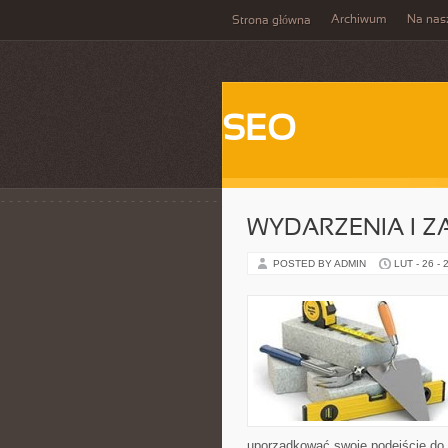
Archiwum
Na nas
Strona główna
SEO
WYDARZENIA I 
POSTED BY ADMIN
LUT - 26 - 
uporządkować swoje podejście do ta