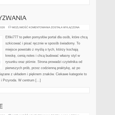
YZWANIA
ARTYSTYCZNE
2026
MOŻLIWOŚĆ KOMENTOWANIA
ZOSTAŁA WYŁĄCZONA
WYZWANIA
Elfiki777 to pełen pomysłów portal dla osób, które chcą
szkicować i pisać ręcznie w sposób świadomy. To
miejsce powstało z myślą o tych, którzy kochają
kreskę, cenią notes i chcą budować własny styl w
rysunku oraz piśmie. Strona prowadzi czytelnika od
pierwszych prób, przez codzienną praktykę, aż po
ązane z układem i pięknem znaków. Ciekawe kategorie to
az i Przyroda. W centrum […]
E