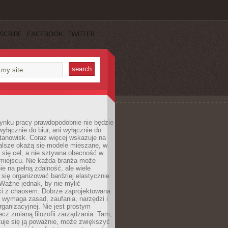
SCRIBE
FACEBOOK
TWITTER
rynku pracy prawdopodobnie nie będzie
wyłącznie do biur, ani wyłącznie do
anowisk. Coraz więcej wskazuje na
walsze okażą się modele mieszane, w
y się cel, a nie sztywna obecność w
miejscu. Nie każda branża może
ie na pełną zdalność, ale wiele
się organizować bardziej elastycznie
 Ważne jednak, by nie mylić
ci z chaosem. Dobrze zaprojektowana
 wymaga zasad, zaufania, narzędzi i
organizacyjnej. Nie jest prostym
ecz zmianą filozofii zarządzania. Tam,
tuje się ją poważnie, może zwiększyć