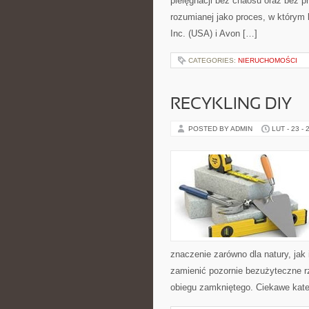
pielęgnacji bez chaosu oraz bez p
rozumianej jako proces, w którym 
Inc. (USA) i Avon […]
CATEGORIES:
NIERUCHOMOŚCI
RECYKLING DIY
POSTED BY ADMIN
LUT - 23 - 
znaczenie zarówno dla natury, jak 
zamienić pozornie bezużyteczne r
obiegu zamkniętego. Ciekawe kate