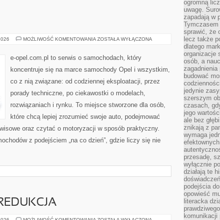
ogromną licz
uwagę. Suro
zapadają w p
Tymczasem do
sprawić, że 
lecz także p
MODELE
2026
MOŻLIWOŚĆ KOMENTOWANIA
ZOSTAŁA WYŁĄCZONA
OPLA
dlatego mark
organizacje 
e-opel.com.pl to serwis o samochodach, który
osób, a nauc
zagadnienia 
koncentruje się na marce samochody Opel i wszystkim,
budować mos
co z nią związane: od codziennej eksploatacji, przez
codzienności
jedynie zasy
porady techniczne, po ciekawostki o modelach,
szerszym obr
rozwiązaniach i rynku. To miejsce stworzone dla osób,
czasach, gd
jego wartośc
które chcą lepiej zrozumieć swoje auto, podejmować
ale bez głęb
znikają z pa
rwisowe oraz czytać o motoryzacji w sposób praktyczny.
wymaga jedn
ochodów z podejściem „na co dzień”, gdzie liczy się nie
efektownych 
autentycznoś
przesadę, s
wyłącznie po
działają te h
doświadczeń,
podejścia do
opowieść mu
 REDUKCJA
literacka dzi
prawdziwego 
komunikacji
ODCHUDZANIE
2026
MOŻLIWOŚĆ KOMENTOWANIA
ZOSTAŁA WYŁĄCZONA