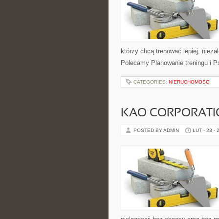
którzy chcą trenować lepiej, nieza
Polecamy Planowanie treningu i Ps
CATEGORIES:
NIERUCHOMOŚCI
KAO CORPORATIO
POSTED BY ADMIN
LUT - 23 - 