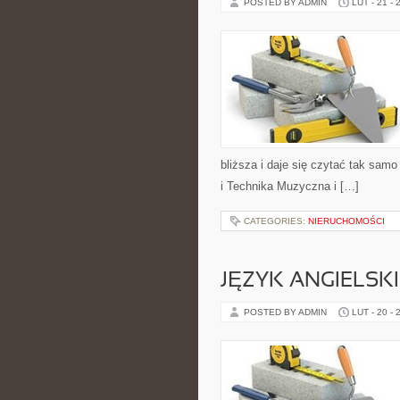
POSTED BY ADMIN
LUT - 21 - 
bliższa i daje się czytać tak samo
i Technika Muzyczna i […]
CATEGORIES:
NIERUCHOMOŚCI
JĘZYK ANGIELSK
POSTED BY ADMIN
LUT - 20 - 