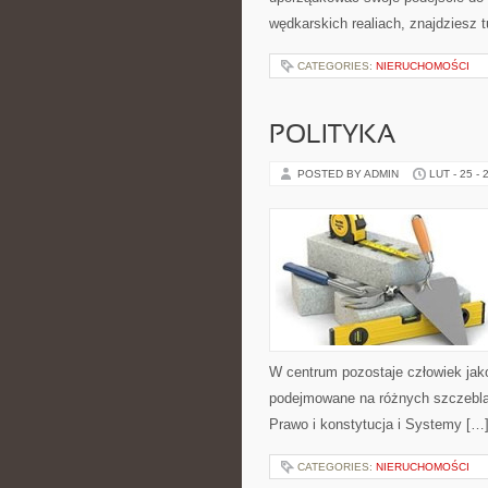
wędkarskich realiach, znajdziesz 
CATEGORIES:
NIERUCHOMOŚCI
POLITYKA
POSTED BY ADMIN
LUT - 25 - 
W centrum pozostaje człowiek jako
podejmowane na różnych szczeblac
Prawo i konstytucja i Systemy […
CATEGORIES:
NIERUCHOMOŚCI