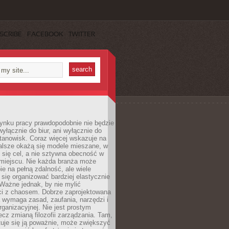
SCRIBE
FACEBOOK
TWITTER
rynku pracy prawdopodobnie nie będzie
wyłącznie do biur, ani wyłącznie do
anowisk. Coraz więcej wskazuje na
walsze okażą się modele mieszane, w
y się cel, a nie sztywna obecność w
miejscu. Nie każda branża może
ie na pełną zdalność, ale wiele
się organizować bardziej elastycznie
 Ważne jednak, by nie mylić
ci z chaosem. Dobrze zaprojektowana
 wymaga zasad, zaufania, narzędzi i
organizacyjnej. Nie jest prostym
ecz zmianą filozofii zarządzania. Tam,
tuje się ją poważnie, może zwiększyć