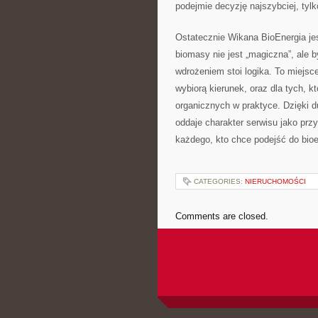
podejmie decyzję najszybciej, tylko
Ostatecznie Wikana BioEnergia jes
biomasy nie jest „magiczna”, ale b
wdrożeniem stoi logika. To miejsc
wybiorą kierunek, oraz dla tych, k
organicznych w praktyce. Dzięki du
oddaje charakter serwisu jako przy
każdego, kto chce podejść do bioe
CATEGORIES:
NIERUCHOMOŚCI
Comments are closed.