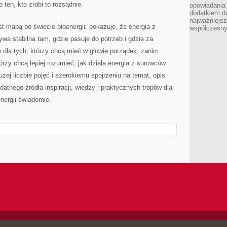
 ten, kto zrobi to rozsądnie.
opowiadania 
dodatkiem do
najważniejs
t mapą po świecie bioenergii: pokazuje, że energia z
współczesny
ywa stabilna tam, gdzie pasuje do potrzeb i gdzie za
e dla tych, którzy chcą mieć w głowie porządek, zanim
tórzy chcą lepiej rozumieć, jak działa energia z surowców
żej liczbie pojęć i szerokiemu spojrzeniu na temat, opis
datnego źródła inspiracji, wiedzy i praktycznych tropów dla
nergii świadomie.