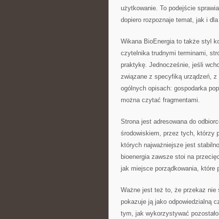
użytkowanie. To podejście sprawia
dopiero rozpoznaje temat, jak i dl
Wikana BioEnergia to także styl 
czytelnika trudnymi terminami, str
praktykę. Jednocześnie, jeśli wcho
związane z specyfiką urządzeń, z 
ogólnych opisach: gospodarka pop
można czytać fragmentami.
Strona jest adresowana do odbior
środowiskiem, przez tych, którzy p
których najważniejsze jest stabil
bioenergia zawsze stoi na przeci
jak miejsce porządkowania, które
Ważne jest też to, że przekaz nie 
pokazuje ją jako odpowiedzialną 
tym, jak wykorzystywać pozostało