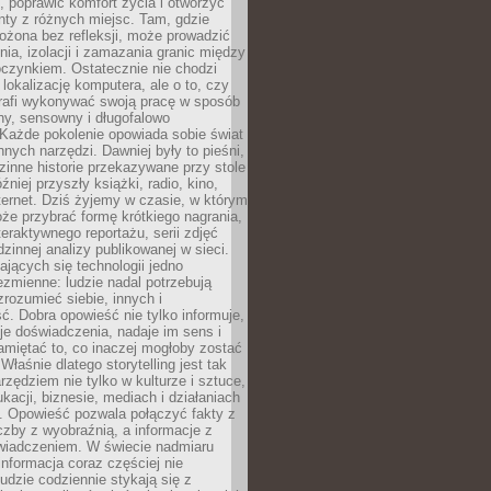
 poprawić komfort życia i otworzyć
enty z różnych miejsc. Tam, gdzie
ożona bez refleksji, może prowadzić
nia, izolacji i zamazania granic między
oczynkiem. Ostatecznie nie chodzi
lokalizację komputera, ale o to, czy
trafi wykonywać swoją pracę w sposób
y, sensowny i długofalowo
Każde pokolenie opowiada sobie świat
nych narzędzi. Dawniej były to pieśni,
zinne historie przekazywane przy stole
źniej przyszły książki, radio, kino,
internet. Dziś żyjemy w czasie, w którym
e przybrać formę krótkiego nagrania,
teraktywnego reportażu, serii zdjęć
dzinnej analizy publikowanej w sieci.
jących się technologii jedno
ezmienne: ludzie nadal potrzebują
 zrozumieć siebie, innych i
ć. Dobra opowieść nie tylko informuje,
je doświadczenia, nadaje im sens i
miętać to, co inaczej mogłoby zostać
Właśnie dlatego storytelling jest tak
zędziem nie tylko w kulturze i sztuce,
ukacji, biznesie, mediach i działaniach
. Opowieść pozwala połączyć fakty z
czby z wyobraźnią, a informacje z
wiadczeniem. W świecie nadmiaru
informacja coraz częściej nie
udzie codziennie stykają się z