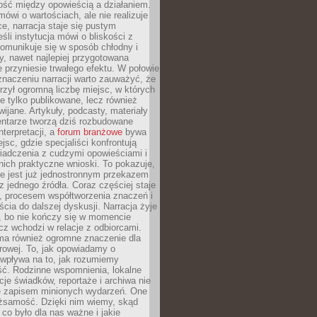
ość między opowieścią a działaniem.
mówi o wartościach, ale nie realizuje
ce, narracja staje się pustym
śli instytucja mówi o bliskości z
komunikuje się w sposób chłodny i
y, nawet najlepiej przygotowana
 przyniesie trwałego efektu. W połowie
naczeniu narracji warto zauważyć, że
orzył ogromną liczbę miejsc, w których
nie tylko publikowane, lecz również
wijane. Artykuły, podcasty, materiały
entarze tworzą dziś rozbudowane
nterpretacji, a
forum branżowe
bywa
jsc, gdzie specjaliści konfrontują
iadczenia z cudzymi opowieściami i
nich praktyczne wnioski. To pokazuje,
nie jest już jednostronnym przekazem
jednego źródła. Coraz częściej staje
, procesem współtworzenia znaczeń i
cia do dalszej dyskusji. Narracja żyje
, bo nie kończy się w momencie
lecz wchodzi w relacje z odbiorcami.
 ma również ogromne znaczenie dla
rowej. To, jak opowiadamy o
 wpływa na to, jak rozumiemy
ść. Rodzinne wspomnienia, lokalne
acje świadków, reportaże i archiwa nie
e zapisem minionych wydarzeń. One
ożsamość. Dzięki nim wiemy, skąd
co było dla nas ważne i jakie