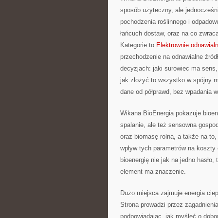
sposób użyteczny, ale jednocześni
pochodzenia roślinnego i odpadowe
łańcuch dostaw, oraz na co zwrac
Kategorie to
Elektrownie odnawial
przechodzenie na odnawialne źródła
decyzjach: jaki surowiec ma sens, 
jak złożyć to wszystko w spójny m
dane od półprawd, bez wpadania w
Wikana BioEnergia pokazuje bioener
spalanie, ale też sensowna gospod
oraz biomasę rolną, a także na to,
wpływ tych parametrów na koszty e
bioenergię nie jak na jedno hasło,
element ma znaczenie.
Dużo miejsca zajmuje energia ciep
Strona prowadzi przez zagadnien
podpowiadając, jak myśleć o dobor