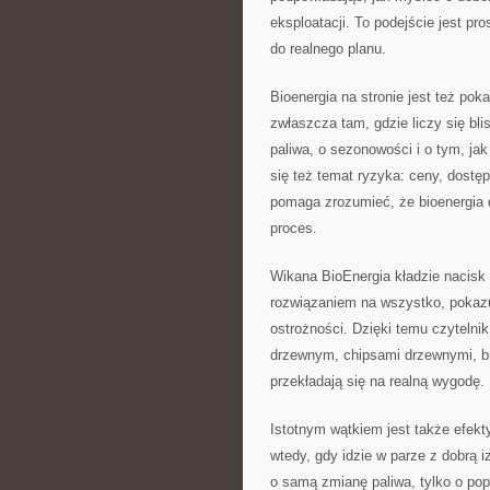
eksploatacji. To podejście jest pros
do realnego planu.
Bioenergia na stronie jest też po
zwłaszcza tam, gdzie liczy się b
paliwa, o sezonowości i o tym, ja
się też temat ryzyka: ceny, dostę
pomaga zrozumieć, że bioenergia dz
proces.
Wikana BioEnergia kładzie nacisk
rozwiązaniem na wszystko, pokazuj
ostrożności. Dzięki temu czytelni
drzewnym, chipsami drzewnymi, br
przekładają się na realną wygodę.
Istotnym wątkiem jest także efek
wtedy, gdy idzie w parze z dobrą 
o samą zmianę paliwa, tylko o pop