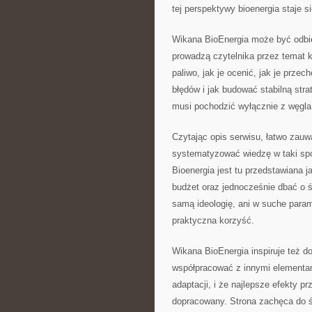
tej perspektywy bioenergia staje 
Wikana BioEnergia może być odbier
prowadzą czytelnika przez temat 
paliwo, jak je ocenić, jak je prze
błędów i jak budować stabilną stra
musi pochodzić wyłącznie z węgla
Czytając opis serwisu, łatwo zauwa
systematyzować wiedzę w taki spo
Bioenergia jest tu przedstawiana j
budżet oraz jednocześnie dbać o śr
samą ideologię, ani w suche parame
praktyczna korzyść.
Wikana BioEnergia inspiruje też d
współpracować z innymi elementam
adaptacji, i że najlepsze efekty 
dopracowany. Strona zachęca do ś