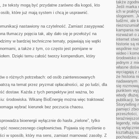
także zgodn
, że teksty mogą być przydatne zarówno dla kogoś, kto
Jeśli marka 
ich w prakty
a osób, które już mają system i chcą je usprawnić.
sloganem. Je
ludźmi, ale 
niezrozumiał
komunikacji nastawiony na czytelność. Zamiast zasypywać
kampania nie
ona tłumaczy pojęcia tak, aby dało się je przełożyć na
rozważań o z
internet stw
dzimy w bardziej techniczne tematy, pojawiają się wątki
historie są 
normami, a także z tym, co często jest pomijane w
wspólnie roz
wideo i kom
iołem. Dzięki temu całość tworzy kompendium, który
środowisko i
jednym z mie
własne dośw
wyciągają z 
że historia 
ców o różnych potrzebach: od osób zainteresowanych
nadawanym z 
atrzą na temat przez pryzmat opłacalności, aż po ludzi, dla
się rozmową
punktem wyjś
ność dostaw. Każda z tych perspektyw jest ważna, bo
wtedy dłużej
ęciu: środowiska. Wikanę BioEnergię można więc traktować
publikacji, 
Storytelling
 pomaga wybrać kierunek bez poczucia chaosu.
pamięci zbio
przeszłości,
teraźniejszo
sprowadza bioenergii wyłącznie do hasła „zielone”, tylko
legendy, rel
są wyłączni
część nowoczesnego ciepłownictwa. Pojawia się myślenie o
kształtują t
ści w sposób, który ma sens, zamiast marnować zasoby. Z
pochodzimy, 