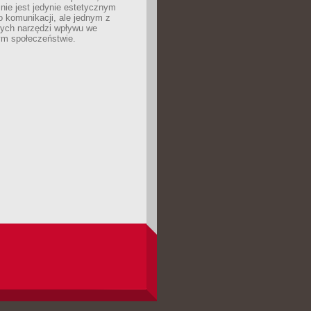
nie jest jedynie estetycznym
 komunikacji, ale jednym z
zych narzędzi wpływu we
m społeczeństwie.