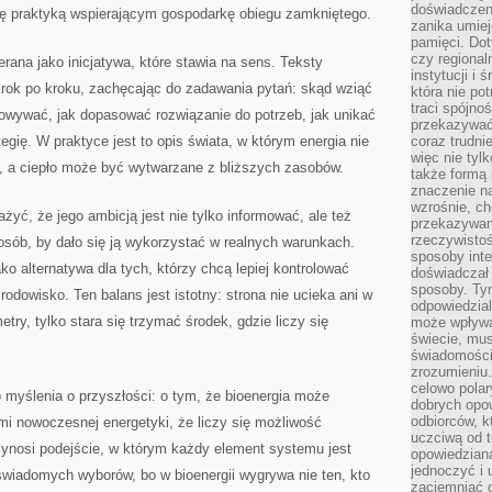
doświadczen
się praktyką wspierającym gospodarkę obiegu zamkniętego.
zanika umiej
pamięci. Dot
czy regional
ana jako inicjatywa, które stawia na sens. Teksty
instytucji i
krok po kroku, zachęcając do zadawania pytań: skąd wziąć
która nie pot
traci spójno
chowywać, jak dopasować rozwiązanie do potrzeb, jak unikać
przekazywać 
tegię. W praktyce jest to opis świata, w którym energia nie
coraz trudnie
więc nie tyl
, a ciepło może być wytwarzane z bliższych zasobów.
także formą
znaczenie na
wzrośnie, ch
żyć, że jego ambicją jest nie tylko informować, ale też
przekazywani
rzeczywistoś
sób, by dało się ją wykorzystać w realnych warunkach.
sposoby inte
ako alternatywa dla tych, którzy chcą lepiej kontrolować
doświadczał 
sposoby. Tym
odowisko. Ten balans jest istotny: strona nie ucieka ani w
odpowiedzia
try, tylko stara się trzymać środek, gdzie liczy się
może wpływa
świecie, mu
świadomością
zrozumieniu.
celowo polar
o myślenia o przyszłości: o tym, że bioenergia może
dobrych opo
odbiorców, k
i nowoczesnej energetyki, że liczy się możliwość
uczciwą od t
przynosi podejście, w którym każdy element systemu jest
opowiedziana
jednoczyć i
wiadomych wyborów, bo w bioenergii wygrywa nie ten, kto
zaciemniać o