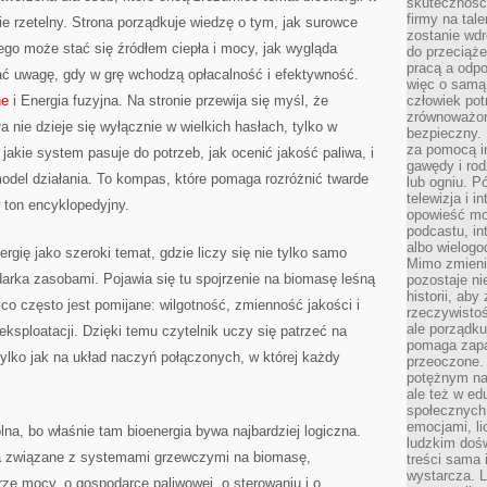
skuteczność,
firmy na tal
e rzetelny. Strona porządkuje wiedzę o tym, jak surowce
zostanie wdr
go może stać się źródłem ciepła i mocy, jak wygląda
do przeciąże
pracą a odp
ać uwagę, gdy w grę wchodzą opłacalność i efektywność.
więc o samą 
ne
i Energia fuzyjna. Na stronie przewija się myśl, że
człowiek po
zrównoważon
 nie dzieje się wyłącznie w wielkich hasłach, tylko w
bezpieczny. 
za pomocą in
jakie system pasuje do potrzeb, jak ocenić jakość paliwa, i
gawędy i rod
odel działania. To kompas, które pomaga rozróżnić twarde
lub ogniu. Pó
telewizja i 
 ton encyklopedyjny.
opowieść moż
podcastu, in
albo wielogo
gię jako szeroki temat, gdzie liczy się nie tylko samo
Mimo zmienia
arka zasobami. Pojawia się tu spojrzenie na biomasę leśną
pozostaje ni
historii, aby
 co często jest pomijane: wilgotność, zmienność jakości i
rzeczywistoś
ale porządku
ksploatacji. Dzięki temu czytelnik uczy się patrzeć na
pomaga zapa
 tylko jak na układ naczyń połączonych, w której każdy
przeoczone. 
potężnym nar
ale też w ed
społecznych
emocjami, li
lna, bo właśnie tam bioenergia bywa najbardziej logiczna.
ludzkim doś
ia związane z systemami grzewczymi na biomasę,
treści sama 
wystarcza. L
ze mocy, o gospodarce paliwowej, o sterowaniu i o