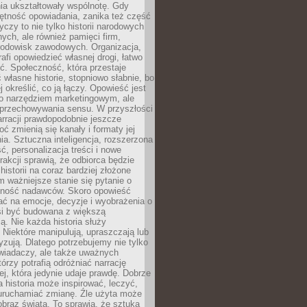
ia ukształtowały wspólnotę. Gdy
ętność opowiadania, zanika też część
yczy to nie tylko historii narodowych
nych, ale również pamięci firm,
 środowisk zawodowych. Organizacja,
rafi opowiedzieć własnej drogi, łatwo
ść. Społeczność, która przestaje
własne historie, stopniowo słabnie, bo
j określić, co ją łączy. Opowieść jest
ko narzędziem marketingowym, ale
 przechowywania sensu. W przyszłości
rracji prawdopodobnie jeszcze
oć zmienią się kanały i formaty jej
a. Sztuczna inteligencja, rozszerzona
ć, personalizacja treści i nowe
rakcji sprawią, że odbiorca będzie
historii na coraz bardziej złożone
 ważniejsze stanie się pytanie o
lność nadawców. Skoro opowieść
ć na emocje, decyzje i wyobrażenia o
si być budowana z większą
. Nie każda historia służy
 Niektóre manipulują, upraszczają lub
yzują. Dlatego potrzebujemy nie tylko
wiadaczy, ale także uważnych
tórzy potrafią odróżniać narrację
ej, która jedynie udaje prawdę. Dobrze
 historia może inspirować, leczyć,
 uruchamiać zmianę. Źle użyta może
braz świata. To sprawia, że sztuka