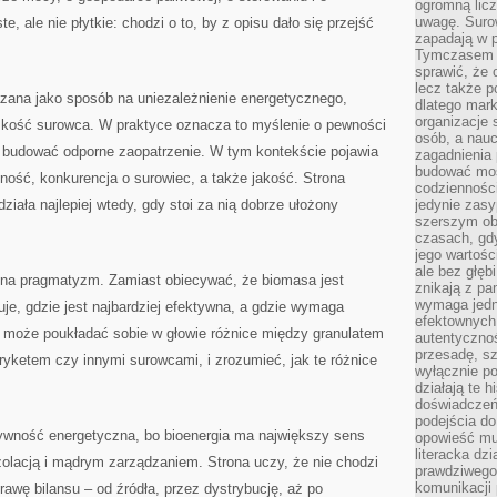
ogromną licz
uwagę. Suro
te, ale nie płytkie: chodzi o to, by z opisu dało się przejść
zapadają w p
Tymczasem do
sprawić, że 
lecz także p
kazana jako sposób na uniezależnienie energetycznego,
dlatego mark
organizacje 
liskość surowca. W praktyce oznacza to myślenie o pewności
osób, a nauc
k budować odporne zaopatrzenie. W tym kontekście pojawia
zagadnienia 
budować mos
pność, konkurencja o surowiec, a także jakość. Strona
codzienności
iała najlepiej wtedy, gdy stoi za nią dobrze ułożony
jedynie zasy
szerszym obr
czasach, gd
jego wartośc
ale bez głęb
 na pragmatyzm. Zamiast obiecywać, że biomasa jest
znikają z pa
wymaga jedn
e, gdzie jest najbardziej efektywna, a gdzie wymaga
efektownych 
k może poukładać sobie w głowie różnice między granulatem
autentycznoś
przesadę, s
yketem czy innymi surowcami, i zrozumieć, jak te różnice
wyłącznie po
działają te h
doświadczeń,
podejścia do
tywność energetyczna, bo bioenergia ma największy sens
opowieść mu
literacka dzi
izolacją i mądrym zarządzaniem. Strona uczy, że nie chodzi
prawdziwego 
komunikacji
rawę bilansu – od źródła, przez dystrybucję, aż po