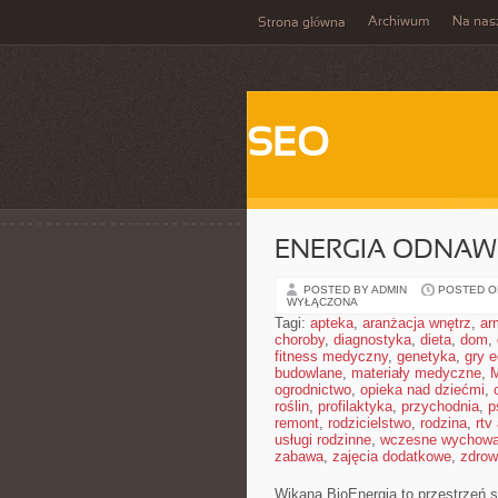
Archiwum
Na nas
Strona główna
SEO
ENERGIA ODNAW
POSTED BY ADMIN
POSTED ON
WYŁĄCZONA
Tagi:
apteka
,
aranżacja wnętrz
,
ar
choroby
,
diagnostyka
,
dieta
,
dom
,
fitness medyczny
,
genetyka
,
gry 
budowlane
,
materiały medyczne
,
M
ogrodnictwo
,
opieka nad dziećmi
,
roślin
,
profilaktyka
,
przychodnia
,
p
remont
,
rodzicielstwo
,
rodzina
,
rtv
usługi rodzinne
,
wczesne wychowa
zabawa
,
zajęcia dodatkowe
,
zdrow
Wikana BioEnergia to przestrzeń s