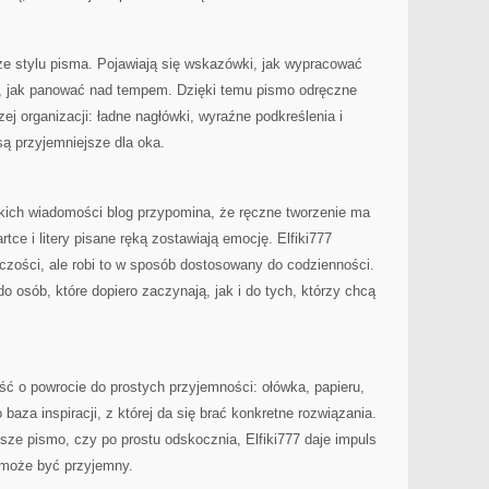
ze stylu pisma. Pojawiają się wskazówki, jak wypracować
ter, jak panować nad tempem. Dzięki temu pismo odręczne
ej organizacji: ładne nagłówki, wyraźne podkreślenia i
 są przyjemniejsze dla oka.
bkich wiadomości blog przypomina, że ręczne tworzenie ma
ce i litery pisane ręką zostawiają emocję. Elfiki777
rczości, ale robi to w sposób dostosowany do codzienności.
do osób, które dopiero zaczynają, jak i do tych, którzy chcą
ć o powrocie do prostych przyjemności: ołówka, papieru,
 baza inspiracji, z której da się brać konkretne rozwiązania.
jsze pismo, czy po prostu odskocznia, Elfiki777 daje impuls
j może być przyjemny.