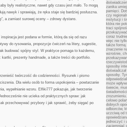
doświadczen
, aby były realistyczne, nawet gdy czasu jest mało. To mogą
zanika umiej
pamięci. Dot
ują nawyk i sprawiają, że ręka staje się bardziej posłuszna.
czy regional
ę”, a zamiast surowej oceny – zdrowy dystans.
instytucji i
która nie pot
traci spójno
przekazywać 
coraz trudnie
 inspiracja jest podana w formie, którą da się od razu
więc nie tyl
tywy do rysowania, propozycje ćwiczeń na litery, sugestie,
także formą
znaczenie na
 jak budować spójny styl. W praktyce pomaga to każdemu,
wzrośnie, ch
 kartki, prezenty handmade, a także treści do portfolio.
przekazywani
rzeczywistoś
sposoby inte
doświadczał 
sposoby. Tym
 przenieść twórczość do codzienności. Rysunek i pismo
odpowiedzia
ciszenia. Dla wielu osób to forma uspokojenia – powtarzanie
może wpływa
świecie, mu
ienia, wypełnianie wzoru. Elfiki777 pokazuje, jak tworzenie
świadomością
Jednocześnie nie ucieka od praktycznych spraw: jak
zrozumieniu.
celowo polar
jak przechowywać przybory i jak sprawić, żeby sięgać po
dobrych opo
odbiorców, k
uczciwą od t
opowiedziana
jednoczyć i
zaciemniać o