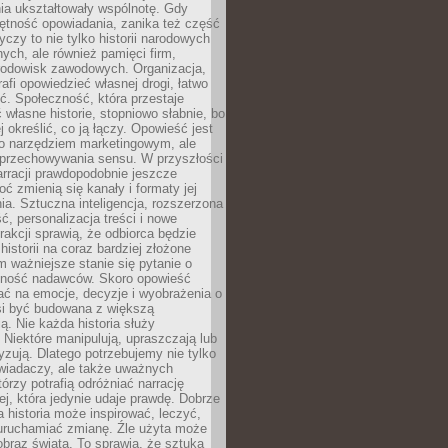
ia ukształtowały wspólnotę. Gdy
ętność opowiadania, zanika też część
yczy to nie tylko historii narodowych
nych, ale również pamięci firm,
 środowisk zawodowych. Organizacja,
rafi opowiedzieć własnej drogi, łatwo
ść. Społeczność, która przestaje
własne historie, stopniowo słabnie, bo
j określić, co ją łączy. Opowieść jest
ko narzędziem marketingowym, ale
 przechowywania sensu. W przyszłości
rracji prawdopodobnie jeszcze
oć zmienią się kanały i formaty jej
a. Sztuczna inteligencja, rozszerzona
ć, personalizacja treści i nowe
rakcji sprawią, że odbiorca będzie
historii na coraz bardziej złożone
 ważniejsze stanie się pytanie o
lność nadawców. Skoro opowieść
ć na emocje, decyzje i wyobrażenia o
si być budowana z większą
. Nie każda historia służy
 Niektóre manipulują, upraszczają lub
yzują. Dlatego potrzebujemy nie tylko
wiadaczy, ale także uważnych
tórzy potrafią odróżniać narrację
ej, która jedynie udaje prawdę. Dobrze
 historia może inspirować, leczyć,
 uruchamiać zmianę. Źle użyta może
braz świata. To sprawia, że sztuka