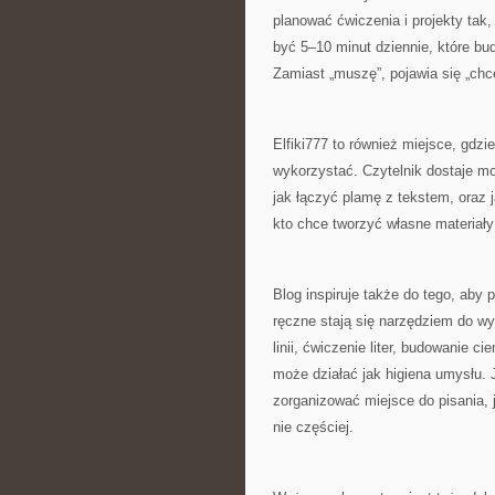
planować ćwiczenia i projekty tak
być 5–10 minut dziennie, które bud
Zamiast „muszę”, pojawia się „chc
Elfiki777 to również miejsce, gdzie
wykorzystać. Czytelnik dostaje mo
jak łączyć plamę z tekstem, oraz
kto chce tworzyć własne materiały:
Blog inspiruje także do tego, aby
ręczne stają się narzędziem do wy
linii, ćwiczenie liter, budowanie c
może działać jak higiena umysłu. 
zorganizować miejsce do pisania, 
nie częściej.