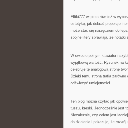
Elfiki777 wspiera również w wybor
estetykę, jak dobrać proporcje li
może stać się narzędziem do lepsz
spójne litery sprawiają, że notatki
W świecie pełnym klawiatur i szy
wyjątkową wartość. Rysunek na kart
celebruje tę analogową stronę twó
Dzięki temu strona trafia zarówno 
odświeżyć umiejętności.
Ten blog można czytać jak opowieś
tuszu, kreski. Jednocześnie jest to
Niezależnie, czy celem jest ładnie
do działania i pokazuje, że rozwó