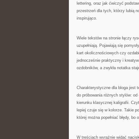
lettering, oraz jak ćwiczyć podsta
przestrzeń dla tych, którzy lubią n
inspirująco.
Wiele tekstów na stronie łączy rys
uzupełniają. Pojawiają się pomysły
kart okolicznościowych czy ozdabia
jednocześnie praktyczny i kreatyw
ozdobników, a zwykła notatka staj
Charakterystyczne dla bloga jest
do próbowania różnych stylów: od 
kierunku klasycznej kaligrafii. C
lepiej czuje się w kolorze. Takie p
której można popełniać błędy, bo 
W treściach wyraźnie widać nacisk