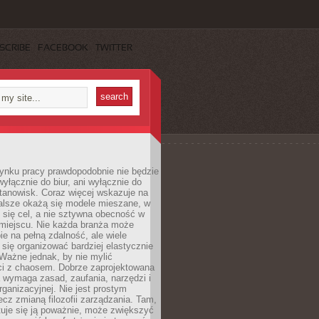
SCRIBE
FACEBOOK
TWITTER
rynku pracy prawdopodobnie nie będzie
wyłącznie do biur, ani wyłącznie do
anowisk. Coraz więcej wskazuje na
walsze okażą się modele mieszane, w
y się cel, a nie sztywna obecność w
miejscu. Nie każda branża może
ie na pełną zdalność, ale wiele
się organizować bardziej elastycznie
 Ważne jednak, by nie mylić
ci z chaosem. Dobrze zaprojektowana
 wymaga zasad, zaufania, narzędzi i
organizacyjnej. Nie jest prostym
ecz zmianą filozofii zarządzania. Tam,
tuje się ją poważnie, może zwiększyć