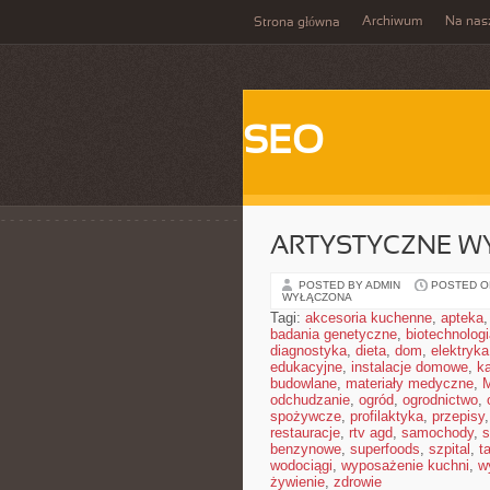
Archiwum
Na nas
Strona główna
SEO
ARTYSTYCZNE W
POSTED BY ADMIN
POSTED ON
WYŁĄCZONA
Tagi:
akcesoria kuchenne
,
apteka
badania genetyczne
,
biotechnolog
diagnostyka
,
dieta
,
dom
,
elektryka
edukacyjne
,
instalacje domowe
,
ka
budowlane
,
materiały medyczne
,
M
odchudzanie
,
ogród
,
ogrodnictwo
,
spożywcze
,
profilaktyka
,
przepisy
restauracje
,
rtv agd
,
samochody
,
s
benzynowe
,
superfoods
,
szpital
,
t
wodociągi
,
wyposażenie kuchni
,
w
żywienie
,
zdrowie