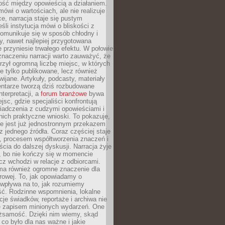
ość między opowieścią a działaniem.
mówi o wartościach, ale nie realizuje
ce, narracja staje się pustym
śli instytucja mówi o bliskości z
komunikuje się w sposób chłodny i
y, nawet najlepiej przygotowana
 przyniesie trwałego efektu. W połowie
naczeniu narracji warto zauważyć, że
orzył ogromną liczbę miejsc, w których
nie tylko publikowane, lecz również
wijane. Artykuły, podcasty, materiały
entarze tworzą dziś rozbudowane
nterpretacji, a
forum branżowe
bywa
jsc, gdzie specjaliści konfrontują
iadczenia z cudzymi opowieściami i
nich praktyczne wnioski. To pokazuje,
nie jest już jednostronnym przekazem
jednego źródła. Coraz częściej staje
, procesem współtworzenia znaczeń i
cia do dalszej dyskusji. Narracja żyje
, bo nie kończy się w momencie
lecz wchodzi w relacje z odbiorcami.
 ma również ogromne znaczenie dla
rowej. To, jak opowiadamy o
 wpływa na to, jak rozumiemy
ść. Rodzinne wspomnienia, lokalne
acje świadków, reportaże i archiwa nie
e zapisem minionych wydarzeń. One
ożsamość. Dzięki nim wiemy, skąd
co było dla nas ważne i jakie