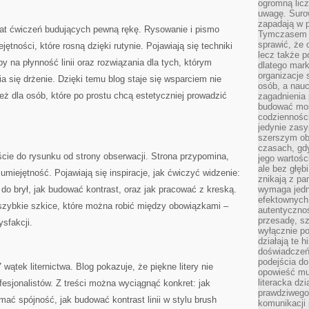
ogromną licz
uwagę. Suro
zapadają w p
wiat ćwiczeń budujących pewną rękę. Rysowanie i pismo
Tymczasem do
sprawić, że 
ętności, które rosną dzięki rutynie. Pojawiają się techniki
lecz także p
y na płynność linii oraz rozwiązania dla tych, którym
dlatego mark
organizacje 
a się drżenie. Dzięki temu blog staje się wsparciem nie
osób, a nauc
też dla osób, które po prostu chcą estetyczniej prowadzić
zagadnienia 
budować mos
codzienności
jedynie zasy
szerszym obr
czasach, gd
ście do rysunku od strony obserwacji. Strona przypomina,
jego wartośc
ale bez głęb
umiejętność. Pojawiają się inspiracje, jak ćwiczyć widzenie:
znikają z pa
 do brył, jak budować kontrast, oraz jak pracować z kreską.
wymaga jedn
efektownych 
 szybkie szkice, które można robić między obowiązkami –
autentycznoś
przesadę, s
ysfakcji.
wyłącznie po
działają te h
doświadczeń,
podejścia do
 wątek liternictwa. Blog pokazuje, że piękne litery nie
opowieść mu
literacka dzi
esjonalistów. Z treści można wyciągnąć konkret: jak
prawdziwego 
ymać spójność, jak budować kontrast linii w stylu brush
komunikacji