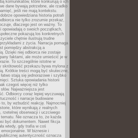
bą komunikatów, które konkurują o ich
we dane bywają potrzebne, ale rzadko
amięć, jeśli nie mają kontekstu.
brze opowiedziana historia potrafi
odbiorca nie tylko zrozumie przekaz,
oczuje, dlaczego jest on ważny. To
i opowiadają o swoich początkach,
społeczne pokazują los konkretnych
zyciele chętnie ilustrują trudne
przykładami z życia. Narracja pomaga
t pomiędzy abstrakcją a
ą. Dzięki niej odbiorca nie zostaje
pany faktami, ale może umieścić je w
azie. To szczególnie istotne w
y skrótowość przekazu bywa mylona z
ią. Krótkie treści mogą być skuteczne,
i łatwo stają się jednorazowe i szybko
mięci. Sztuka opowiadania historii
ak czegoś więcej niż tylko
słów. Najważniejsza jest
ć. Odbiorcy coraz lepiej wyczuwają
ztuczność i narracje budowane
 to, by wzbudzić reakcję. Najmocniej
istorie, które wynikają z realnych
 rzetelnej obserwacji i uczciwego
 tematu. Nie oznacza to, że każda
si być dokumentem. Nawet fikcja
ała wtedy, gdy trafia w coś
emocjonalnie. W biznesie i
 publicznej autentyczność oznacza