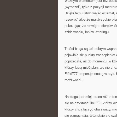
Ważnym elementem jest też edukacy
„wyroczni”, tylko z pozycji mentor
Dzięki temu łatwo wejść w temat, n
rysować” albo że ma „brzydkie pi
pokazując, że rozwój to cierpliwo
szkicowaniu, inni w letteringu.
Treści bloga są też dobrym wsparc
pojawiają się punkty zaczepienia:
poprzeczki, aż do momentu, w któr
którzy lubią mieć plan, ale nie ch
Elfiki777 proponuje naukę w styl
możliwości.
Na blogu jest miejsce na różne te
się na czystości linii. Ci, którzy w
którzy chcą łączyć oba światy, m
się wzmacniają: tytuł staje się ozdo