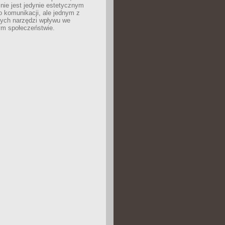
nie jest jedynie estetycznym
 komunikacji, ale jednym z
zych narzędzi wpływu we
m społeczeństwie.