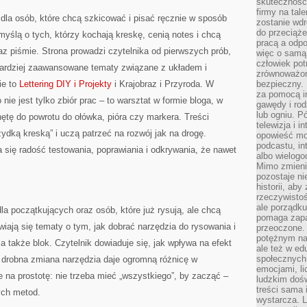
skuteczność,
firmy na tal
 dla osób, które chcą szkicować i pisać ręcznie w sposób
zostanie wdr
do przeciąże
yślą o tych, którzy kochają kreskę, cenią notes i chcą
pracą a odp
z piśmie. Strona prowadzi czytelnika od pierwszych prób,
więc o samą 
człowiek po
bardziej zaawansowane tematy związane z układem i
zrównoważon
ie to
Lettering DIY i Projekty
i Krajobraz i Przyroda. W
bezpieczny. 
za pomocą in
o nie jest tylko zbiór prac – to warsztat w formie bloga, w
gawędy i rod
lub ogniu. Pó
tę do powrotu do ołówka, pióra czy markera. Treści
telewizja i 
ydką kreską” i uczą patrzeć na rozwój jak na drogę.
opowieść moż
podcastu, in
a się radość testowania, poprawiania i odkrywania, że nawet
albo wielogo
Mimo zmienia
pozostaje ni
historii, aby
rzeczywistoś
ale porządku
la początkujących oraz osób, które już rysują, ale chcą
pomaga zapa
wiają się tematy o tym, jak dobrać narzędzia do rysowania i
przeoczone. 
potężnym nar
, a także blok. Czytelnik dowiaduje się, jak wpływa na efekt
ale też w ed
społecznych
m drobna zmiana narzędzia daje ogromną różnicę w
emocjami, li
e na prostotę: nie trzeba mieć „wszystkiego”, by zacząć –
ludzkim doś
treści sama 
ych metod.
wystarcza. L