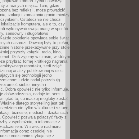
 poprawić komfort życia i otworzyć
enty z różnych miejsc. Tam, gdzie
ożona bez refleksji, może prowadzić
nia, izolacji i zamazania granic między
oczynkiem. Ostatecznie nie chodzi
lokalizację komputera, ale o to, czy
trafi wykonywać swoją pracę w sposób
y, sensowny i długofalowo
Każde pokolenie opowiada sobie świat
nych narzędzi. Dawniej były to pieśni,
zinne historie przekazywane przy stole
źniej przyszły książki, radio, kino,
internet. Dziś żyjemy w czasie, w którym
e przybrać formę krótkiego nagrania,
teraktywnego reportażu, serii zdjęć
dzinnej analizy publikowanej w sieci.
jących się technologii jedno
ezmienne: ludzie nadal potrzebują
 zrozumieć siebie, innych i
ć. Dobra opowieść nie tylko informuje,
je doświadczenia, nadaje im sens i
miętać to, co inaczej mogłoby zostać
Właśnie dlatego storytelling jest tak
zędziem nie tylko w kulturze i sztuce,
ukacji, biznesie, mediach i działaniach
. Opowieść pozwala połączyć fakty z
czby z wyobraźnią, a informacje z
wiadczeniem. W świecie nadmiaru
informacja coraz częściej nie
udzie codziennie stykają się z