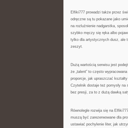
Elfiki777 prowadzi także przez ś
odręczne są tu pokazane jako umiej
na rozluźnienie nadgarstka, sposob
szybko męczy się ręka albo pojawi
tylko dla artystycznych dusz, ale 
zeszyt.
Dużą wartością serwisu jest podej
że „talent” to często wypracowana 
proporcje, jak upraszczać kształty
Czytelnik dostaje też pomysły na
bez presji, za to z dużą dawką sat
Równolegle rozwija się na Elfiki777
muszą być zarezerwowane dla prof
ustawiać pochylenie liter, jak utrz