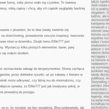
także zgodn
wowe formy, żeby pismo stało się czytelne. To świetna
Jeśli marka 
otesy, robią zapisy i chcą, aby ich zapiski wyglądały bardziej
ich w prakty
sloganem. Je
ludźmi, ale 
niezrozumiał
kampania nie
rozważań o z
owanie z pisaniem, bo te dwa światy świetnie się
internet stw
historie są 
 na sketchnoting, prowadzenie zeszytu inspiracji, tworzenie
wspólnie roz
nie stron w dzienniku. Dzięki temu Elfiki777 jest
wideo i kom
środowisko i
ny. Wystarczy kilka prostych elementów: baner, parę
jednym z mie
własne dośw
e się małym dziełem.
wyciągają z 
że historia 
nadawanym z 
się rozmową
 też wzmacnianie odwagi do eksperymentów. Strona zachęca
punktem wyjś
gestów, przez dokładne rysunki, aż po zabawy z literami w
wtedy dłużej
publikacji, 
zytelnik może odkrywać, czy bliżej mu do minimalizmu, czy
Storytelling
pamięci zbio
odejście sprawia, że Elfiki777 jest jak kreatywny pokój, w
przeszłości,
one prowadzą do postępu.
teraźniejszo
legendy, rel
są wyłączni
kształtują t
pochodzimy, 
 na to, by rozwijać się bez wypalenia. Blog podpowiada, jak