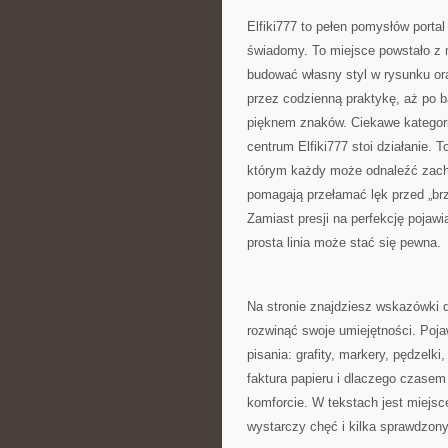
Elfiki777 to pełen pomysłów portal
świadomy. To miejsce powstało z m
budować własny styl w rysunku ora
przez codzienną praktykę, aż po 
pięknem znaków. Ciekawe kategor
centrum Elfiki777 stoi działanie. T
którym każdy może odnaleźć zachę
pomagają przełamać lęk przed „brz
Zamiast presji na perfekcję pojawi
prosta linia może stać się pewna.
Na stronie znajdziesz wskazówki d
rozwinąć swoje umiejętności. Poja
pisania: grafity, markery, pędzelki
faktura papieru i dlaczego czase
komforcie. W tekstach jest miejsc
wystarczy chęć i kilka sprawdzon