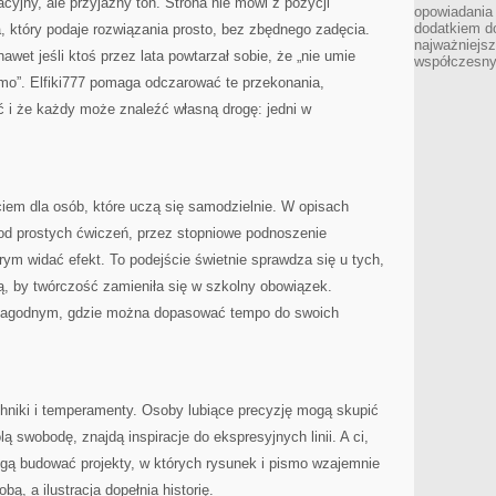
jny, ale przyjazny ton. Strona nie mówi z pozycji
opowiadania 
dodatkiem do
a, który podaje rozwiązania prosto, bez zbędnego zadęcia.
najważniejs
awet jeśli ktoś przez lata powtarzał sobie, że „nie umie
współczesny
smo”. Elfiki777 pomaga odczarować te przekonania,
ść i że każdy może znaleźć własną drogę: jedni w
iem dla osób, które uczą się samodzielnie. W opisach
 od prostych ćwiczeń, przez stopniowe podnoszenie
ym widać efekt. To podejście świetnie sprawdza się u tych,
cą, by twórczość zamieniła się w szkolny obowiązek.
u łagodnym, gdzie można dopasować tempo do swoich
chniki i temperamenty. Osoby lubiące precyzję mogą skupić
olą swobodę, znajdą inspiracje do ekspresyjnych linii. A ci,
ogą budować projekty, w których rysunek i pismo wzajemnie
bą, a ilustracja dopełnia historię.