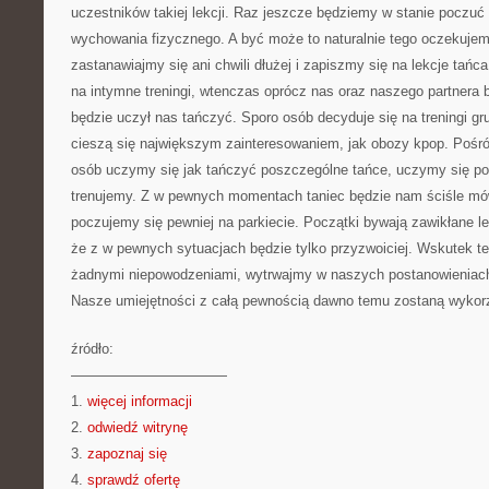
uczestników takiej lekcji. Raz jeszcze będziemy w stanie poczuć si
wychowania fizycznego. A być może to naturalnie tego oczekujemy
zastanawiajmy się ani chwili dłużej i zapiszmy się na lekcje ta
na intymne treningi, wtenczas oprócz nas oraz naszego partnera bę
będzie uczył nas tańczyć. Sporo osób decyduje się na treningi gr
cieszą się największym zainteresowaniem, jak obozy kpop. Pośró
osób uczymy się jak tańczyć poszczególne tańce, uczymy się po
trenujemy. Z w pewnych momentach taniec będzie nam ściśle mó
poczujemy się pewniej na parkiecie. Początki bywają zawikłane 
że z w pewnych sytuacjach będzie tylko przyzwoiciej. Wskutek te
żadnymi niepowodzeniami, wytrwajmy w naszych postanowieniach
Nasze umiejętności z całą pewnością dawno temu zostaną wykor
źródło:
———————————
1.
więcej informacji
2.
odwiedź witrynę
3.
zapoznaj się
4.
sprawdź ofertę