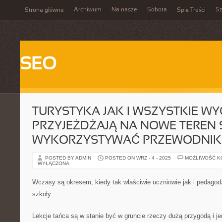
Archiwum
Na nasze
Sobota
Sz
Strona główna
Spis Treści
SEO
TURYSTYKA JAK I WSZYSTKIE WYC
PRZYJEŻDŻAJĄ NA NOWE TEREN 
WYKORZYSTYWAĆ PRZEWODNIK
POSTED BY ADMIN
POSTED ON WRZ - 4 - 2025
MOŻLIWOŚĆ 
WYŁĄCZONA
Wczasy są okresem, kiedy tak właściwie uczniowie jak i pedago
szkoły
Lekcje tańca są w stanie być w gruncie rzeczy dużą przygodą i je