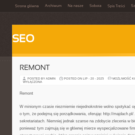
Archiwum
Na nasze
Sobota
Sz
Strona główna
Spis Treści
SEO
REMONT
POSTED BY ADMIN
POSTED ON LIP - 20 - 2025
MOŻLIWOŚĆ 
WYŁĄCZONA
Remont
W minionym czasie niezmiernie niejednokrotnie wolno spotykać o
o tym, że podejmą się porządkowania, oferując http://majdach.pl/
sekretariatach. Niemniej jednak szanse na zdobycie zlecenia w b
ponieważ tym zajmują się w głównej mierze wyspecjalizowane firmy