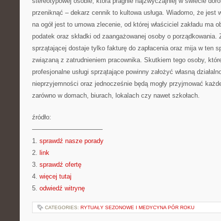
stereotypowej osobie, która pragnie najzwyczajniej w świecie dorob
przeniknąć – dekarz cennik to kultowa usługa. Wiadomo, że je
na ogół jest to umowa zlecenie, od której właściciel zakładu ma
podatek oraz składki od zaangażowanej osoby o porządkowania. Z
sprzątającej dostaje tylko fakturę do zapłacenia oraz mija w ten s
związaną z zatrudnieniem pracownika. Skutkiem tego osoby, któr
profesjonalne usługi sprzątające powinny założyć własną działalno
nieprzyjemności oraz jednocześnie będą mogły przyjmować każd
zarówno w domach, biurach, lokalach czy nawet szkołach.
źródło:
———————————
1.
sprawdź nasze porady
2.
link
3.
sprawdź ofertę
4.
więcej tutaj
5.
odwiedź witrynę
CATEGORIES:
RYTUAŁY SEZONOWE I MEDYCYNA PÓR ROKU