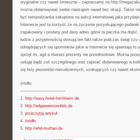
oryginalne czy nawet śmieszne – zapraszamy na http://megazakup
można obdarowywać siebie nawzajem nawet bez okazji. Takim n
być niespodzianka zakupiona na aukcji internetowej jaka przydaje
Internecie jest ta korzyść że na życzenie pozyskującego podare
zapakowany i posłany pod dany adres gdzie ta paczka ma dojść. 
ludzie z przyjemnością stosują ten fakt także podczas świąt czy 
odnajdujących się upominków jakie w Internecie się ujawniają to u
sprzęt rtv, agd a również prezenty nie przedmiotowe. Można prze
usługę bądź coś szczególnego oraz zapisać obdarowanego w kole
się listy prezentów niecodziennych, szokujących czy nawet ekst
źródło:
———————————
1.
http://easy-hotel-forchheim.de
2.
http://edgarweissenfels.de
3.
przeczytaj artykuł
4.
źródło
5.
http://ehd-murhan.de