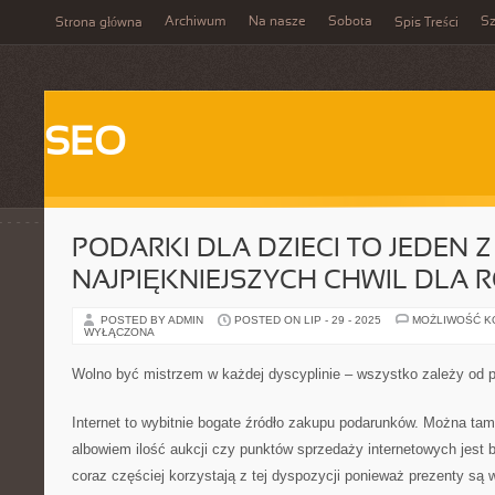
Archiwum
Na nasze
Sobota
Sz
Strona główna
Spis Treści
SEO
PODARKI DLA DZIECI TO JEDEN Z
NAJPIĘKNIEJSZYCH CHWIL DLA R
POSTED BY ADMIN
POSTED ON LIP - 29 - 2025
MOŻLIWOŚĆ 
WYŁĄCZONA
Wolno być mistrzem w każdej dyscyplinie – wszystko zależy od pr
Internet to wybitnie bogate źródło zakupu podarunków. Można ta
albowiem ilość aukcji czy punktów sprzedaży internetowych jest 
coraz częściej korzystają z tej dyspozycji ponieważ prezenty są 