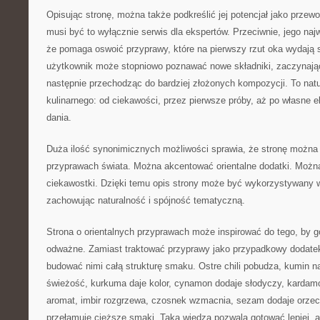
Opisując stronę, można także podkreślić jej potencjał jako przew
musi być to wyłącznie serwis dla ekspertów. Przeciwnie, jego naj
że pomaga oswoić przyprawy, które na pierwszy rzut oka wydają s
użytkownik może stopniowo poznawać nowe składniki, zaczynając
następnie przechodząc do bardziej złożonych kompozycji. To natu
kulinarnego: od ciekawości, przez pierwsze próby, aż po własne e
dania.
Duża ilość synonimicznych możliwości sprawia, że stronę można 
przyprawach świata. Można akcentować orientalne dodatki. Można
ciekawostki. Dzięki temu opis strony może być wykorzystywany w
zachowując naturalność i spójność tematyczną.
Strona o orientalnych przyprawach może inspirować do tego, by go
odważne. Zamiast traktować przyprawy jako przypadkowy dodate
budować nimi całą strukturę smaku. Ostre chili pobudza, kumin na
świeżość, kurkuma daje kolor, cynamon dodaje słodyczy, kardam
aromat, imbir rozgrzewa, czosnek wzmacnia, sezam dodaje orzec
przełamuje cięższe smaki. Taka wiedza pozwala gotować lepiej, a