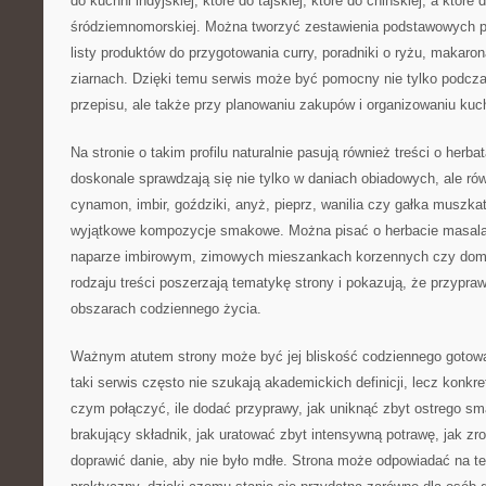
do kuchni indyjskiej, które do tajskiej, które do chińskiej, a które 
śródziemnomorskiej. Można tworzyć zestawienia podstawowych p
listy produktów do przygotowania curry, poradniki o ryżu, makaro
ziarnach. Dzięki temu serwis może być pomocny nie tylko podcz
przepisu, ale także przy planowaniu zakupów i organizowaniu kuc
Na stronie o takim profilu naturalnie pasują również treści o herb
doskonale sprawdzają się nie tylko w daniach obiadowych, ale r
cynamon, imbir, goździki, anyż, pieprz, wanilia czy gałka muszk
wyjątkowe kompozycje smakowe. Można pisać o herbacie masala
naparze imbirowym, zimowych mieszankach korzennych czy dom
rodzaju treści poszerzają tematykę strony i pokazują, że przypra
obszarach codziennego życia.
Ważnym atutem strony może być jej bliskość codziennego gotow
taki serwis często nie szukają akademickich definicji, lecz konkr
czym połączyć, ile dodać przyprawy, jak uniknąć zbyt ostrego s
brakujący składnik, jak uratować zbyt intensywną potrawę, jak zro
doprawić danie, aby nie było mdłe. Strona może odpowiadać na te