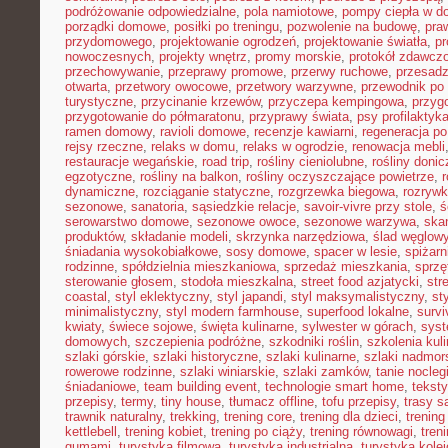
podróżowanie odpowiedzialne
,
pola namiotowe
,
pompy ciepła w 
porządki domowe
,
posiłki po treningu
,
pozwolenie na budowę
,
pra
przydomowego
,
projektowanie ogrodzeń
,
projektowanie światła
,
pr
nowoczesnych
,
projekty wnętrz
,
promy morskie
,
protokół zdawczo
przechowywanie
,
przeprawy promowe
,
przerwy ruchowe
,
przesadz
otwarta
,
przetwory owocowe
,
przetwory warzywne
,
przewodnik po
turystyczne
,
przycinanie krzewów
,
przyczepa kempingowa
,
przyg
przygotowanie do półmaratonu
,
przyprawy świata
,
psy profilaktyk
ramen domowy
,
ravioli domowe
,
recenzje kawiarni
,
regeneracja po
rejsy rzeczne
,
relaks w domu
,
relaks w ogrodzie
,
renowacja mebli
restauracje wegańskie
,
road trip
,
rośliny cieniolubne
,
rośliny doni
egzotyczne
,
rośliny na balkon
,
rośliny oczyszczające powietrze
,
r
dynamiczne
,
rozciąganie statyczne
,
rozgrzewka biegowa
,
rozryw
sezonowe
,
sanatoria
,
sąsiedzkie relacje
,
savoir-vivre przy stole
,
ś
serowarstwo domowe
,
sezonowe owoce
,
sezonowe warzywa
,
ska
produktów
,
składanie modeli
,
skrzynka narzędziowa
,
ślad węglow
śniadania wysokobiałkowe
,
sosy domowe
,
spacer w lesie
,
spiżar
rodzinne
,
spółdzielnia mieszkaniowa
,
sprzedaż mieszkania
,
sprzę
sterowanie głosem
,
stodoła mieszkalna
,
street food azjatycki
,
str
coastal
,
styl eklektyczny
,
styl japandi
,
styl maksymalistyczny
,
st
minimalistyczny
,
styl modern farmhouse
,
superfood lokalne
,
survi
kwiaty
,
świece sojowe
,
święta kulinarne
,
sylwester w górach
,
syst
domowych
,
szczepienia podróżne
,
szkodniki roślin
,
szkolenia kul
szlaki górskie
,
szlaki historyczne
,
szlaki kulinarne
,
szlaki nadmor
rowerowe rodzinne
,
szlaki winiarskie
,
szlaki zamków
,
tanie nocleg
śniadaniowe
,
team building event
,
technologie smart home
,
tekst
przepisy
,
termy
,
tiny house
,
tłumacz offline
,
tofu przepisy
,
trasy 
trawnik naturalny
,
trekking
,
trening core
,
trening dla dzieci
,
trening
kettlebell
,
trening kobiet
,
trening po ciąży
,
trening równowagi
,
tren
gumami
,
turystyka filmowa
,
turystyka industrialna
,
turystyka kole