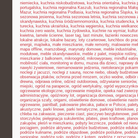
niemiecka
,
kuchnia niskobudżetowa
,
kuchnia orientalna
,
kuchnia 
portugalska
,
kuchnia regionalna Kaszub
,
kuchnia regionalna Małop
Mazur
,
kuchnia regionalna Podlasia
,
kuchnia regionalna Śląska
,
k
sezonowa jesienna
,
kuchnia sezonowa letnia
,
kuchnia sezonowa 
skandynawska
,
kuchnia śródziemnomorska
,
kuchnia studencka
,
turecka
,
kuchnia ukraińska
,
kuchnia węgierska
,
kuchnia wielkano
kuchnia zero waste
,
kuchnia żydowska
,
kuchnie na wymiar
,
kultu
kwietna
,
lamele ścienne
,
laser tag
,
last minute
,
łazienki nowocze
lokalne atrakcje
,
lokalne bazary
,
loty czarterowe
,
lunchbox do pra
energii
,
majówka
,
małe mieszkanie
,
małe remonty
,
malowanie meb
mapa offline
,
marszobiegi
,
marynaty domowe
,
meble industrialne
modułowe
,
meble skandynawskie
,
meble z palet
,
miejskie rośliny
mieszkanie z balkonem
,
mikroogród
,
mikrowyprawy
,
mindful eatin
mobilność ciała
,
monitoring w domu
,
muzea dla dzieci
,
naprawy 
nawyki żywieniowe
,
niemarnowanie jedzenia
,
nietolerancje pokar
noclegi z jacuzzi
,
noclegi z sauną
,
nocne niebo
,
obiady budżetow
obserwacja ptaków
,
ochrona przed mrozem
,
oczko wodne
,
odbiór
drewna
,
odprawa online
,
odzież outdoorowa
,
odżywianie seniorów
miejski
,
ogród na parapecie
,
ogród wertykalny
,
ogród wypoczynko
ogrzewanie ekologiczne
,
ogrzewanie miejskie
,
opieka nad zwierz
administracyjne
,
opóźniony lot
,
organizacja domowa
,
organizacja 
organizacja szafy
,
origami
,
oświetlenie domowe
,
oświetlenie nast
ogrzewanie
,
paintball
,
pakowanie plecaka
,
pałace w Polsce
,
palet
akustyczne
,
parki linowe
,
parki tematyczne
,
parkingi lotniskowe
,
chleba na zakwasie
,
pieczenie ciast
,
pieczywo bezglutenowe
,
pie
storczyków
,
pielęgnacja sukulentów
,
pilates
,
piwo kraftowe
,
plano
zakupów
,
pleśń w mieszkaniu
,
pobyty lecznicze
,
podatek od nier
pociągiem
,
podróże aktywne
,
podróże budżetowe
,
podróże eduka
podróże kulinarne
,
podróże objazdowe
,
podróże poślubne
,
podróż
senioralne
,
podróże solo
,
podróże z kotem
,
podróże z przyczepą
,