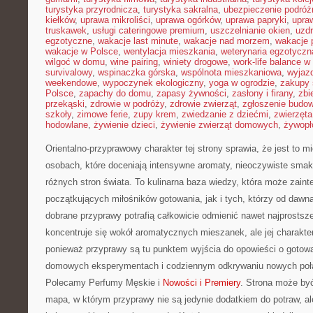
turystyka przyrodnicza
,
turystyka sakralna
,
ubezpieczenie podróż
kiełków
,
uprawa mikroliści
,
uprawa ogórków
,
uprawa papryki
,
upra
truskawek
,
usługi cateringowe premium
,
uszczelnianie okien
,
uzd
egzotyczne
,
wakacje last minute
,
wakacje nad morzem
,
wakacje 
wakacje w Polsce
,
wentylacja mieszkania
,
weterynaria egzotyczn
wilgoć w domu
,
wine pairing
,
winiety drogowe
,
work-life balance 
survivalowy
,
wspinaczka górska
,
wspólnota mieszkaniowa
,
wyjazd
weekendowe
,
wypoczynek ekologiczny
,
yoga w ogrodzie
,
zakupy 
Polsce
,
zapachy do domu
,
zapasy żywności
,
zasłony i firany
,
zbi
przekąski
,
zdrowie w podróży
,
zdrowie zwierząt
,
zgłoszenie budo
szkoły
,
zimowe ferie
,
zupy krem
,
zwiedzanie z dziećmi
,
zwierzęt
hodowlane
,
żywienie dzieci
,
żywienie zwierząt domowych
,
żywopł
Orientalno-przyprawowy charakter tej strony sprawia, że jest to 
osobach, które doceniają intensywne aromaty, nieoczywiste smaki 
różnych stron świata. To kulinarna baza wiedzy, która może zain
początkujących miłośników gotowania, jak i tych, którzy od dawn
dobrane przyprawy potrafią całkowicie odmienić nawet najprostsz
koncentruje się wokół aromatycznych mieszanek, ale jej charakter
ponieważ przyprawy są tu punktem wyjścia do opowieści o gotowani
domowych eksperymentach i codziennym odkrywaniu nowych po
Polecamy Perfumy Męskie i
Nowości i Premiery
. Strona może być
mapa, w którym przyprawy nie są jedynie dodatkiem do potraw, al