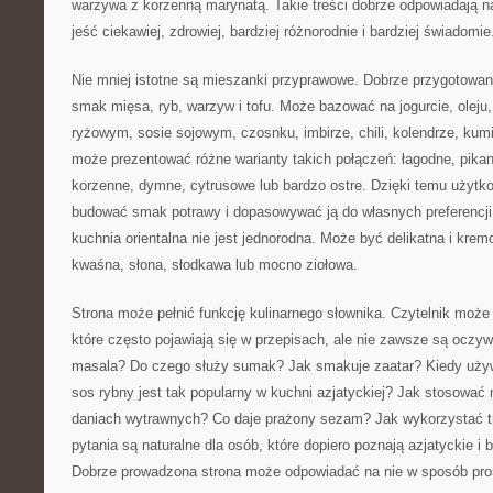
warzywa z korzenną marynatą. Takie treści dobrze odpowiadają n
jeść ciekawiej, zdrowiej, bardziej różnorodnie i bardziej świadomie
Nie mniej istotne są mieszanki przyprawowe. Dobrze przygotowan
smak mięsa, ryb, warzyw i tofu. Może bazować na jogurcie, oleju,
ryżowym, sosie sojowym, czosnku, imbirze, chili, kolendrze, kum
może prezentować różne warianty takich połączeń: łagodne, pika
korzenne, dymne, cytrusowe lub bardzo ostre. Dzięki temu użyt
budować smak potrawy i dopasowywać ją do własnych preferencji
kuchnia orientalna nie jest jednorodna. Może być delikatna i kremo
kwaśna, słona, słodkawa lub mocno ziołowa.
Strona może pełnić funkcję kulinarnego słownika. Czytelnik może 
które często pojawiają się w przepisach, ale nie zawsze są oczy
masala? Do czego służy sumak? Jak smakuje zaatar? Kiedy uży
sos rybny jest tak popularny w kuchni azjatyckiej? Jak stosowa
daniach wytrawnych? Co daje prażony sezam? Jak wykorzystać t
pytania są naturalne dla osób, które dopiero poznają azjatyckie i
Dobrze prowadzona strona może odpowiadać na nie w sposób prost