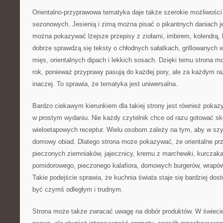
Orientalno-przyprawowa tematyka daje także szerokie możliwości 
sezonowych. Jesienią i zimą można pisać o pikantnych daniach 
można pokazywać lżejsze przepisy z ziołami, imbirem, kolendrą
dobrze sprawdzą się teksty o chłodnych sałatkach, grillowanych
mięs, orientalnych dipach i lekkich sosach. Dzięki temu strona m
rok, ponieważ przyprawy pasują do każdej pory, ale za każdym 
inaczej. To sprawia, że tematyka jest uniwersalna.
Bardzo ciekawym kierunkiem dla takiej strony jest również pok
w prostym wydaniu. Nie każdy czytelnik chce od razu gotować s
wieloetapowych receptur. Wielu osobom zależy na tym, aby w sz
domowy obiad. Dlatego strona może pokazywać, że orientalne p
pieczonych ziemniaków, jajecznicy, kremu z marchewki, kurczaka 
pomidorowego, pieczonego kalafiora, domowych burgerów, wrapó
Takie podejście sprawia, że kuchnia świata staje się bardziej dos
być czymś odległym i trudnym.
Strona może także zwracać uwagę na dobór produktów. W świecie p