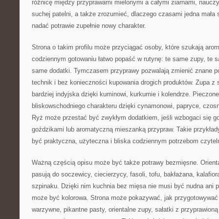
różnicę między przyprawami mielonymi a całymi ziarnami, nauczy
suchej patelni, a także zrozumieć, dlaczego czasami jedna mała
nadać potrawie zupełnie nowy charakter.
Strona o takim profilu może przyciągać osoby, które szukają ar
codziennym gotowaniu łatwo popaść w rutynę: te same zupy, te 
same dodatki. Tymczasem przyprawy pozwalają zmienić znane p
technik i bez konieczności kupowania drogich produktów. Zupa z
bardziej indyjska dzięki kuminowi, kurkumie i kolendrze. Pieczo
bliskowschodniego charakteru dzięki cynamonowi, papryce, czosnk
Ryż może przestać być zwykłym dodatkiem, jeśli wzbogaci się 
goździkami lub aromatyczną mieszanką przypraw. Takie przykład
być praktyczna, użyteczna i bliska codziennym potrzebom czytel
Ważną częścią opisu może być także potrawy bezmięsne. Orienta
pasują do soczewicy, ciecierzycy, fasoli, tofu, bakłażana, kalafior
szpinaku. Dzięki nim kuchnia bez mięsa nie musi być nudna ani 
może być kolorowa. Strona może pokazywać, jak przygotowywać 
warzywne, pikantne pasty, orientalne zupy, sałatki z przyprawion