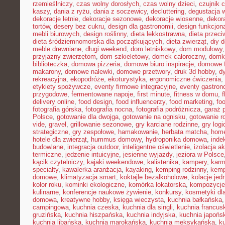
rzemieślniczy
,
czas wolny dorosłych
,
czas wolny dzieci
,
czujnik 
kaszy
,
dania z ryżu
,
dania z soczewicy
,
decluttering
,
degustacja 
dekoracje letnie
,
dekoracje sezonowe
,
dekoracje wiosenne
,
dekor
tortów
,
desery bez cukru
,
design dla gastronomii
,
design funkcjon
mebli biurowych
,
design roślinny
,
dieta lekkostrawna
,
dieta przec
dieta śródziemnomorska dla początkujących
,
dieta zwierząt
,
diy 
meble drewniane
,
długi weekend
,
dom letniskowy
,
dom modułowy
przyjazny zwierzętom
,
dom szkieletowy
,
domek całoroczny
,
domki
biblioteczka
,
domowa pizzeria
,
domowe biuro inspiracje
,
domowe f
makarony
,
domowe nalewki
,
domowe przetwory
,
druk 3d hobby
,
d
rekreacyjna
,
ekopodróże
,
ekoturystyka
,
ergonomiczne ćwiczenia
,
etykiety spożywcze
,
eventy firmowe integracyjne
,
eventy gastron
przygodowe
,
fermentowane napoje
,
first minute
,
fitness w domu
,
delivery online
,
food design
,
food influencerzy
,
food marketing
,
foo
fotografia górska
,
fotografia nocna
,
fotografia podróżnicza
,
garaż 
Polsce
,
gotowanie dla dwojga
,
gotowanie na ognisku
,
gotowanie r
vide
,
gravel
,
grillowanie sezonowe
,
gry karciane rodzinne
,
gry logi
strategiczne
,
gry zespołowe
,
hamakowanie
,
herbata matcha
,
home
hotele dla zwierząt
,
hummus domowy
,
hydroponika domowa
,
inde
budowlane
,
integracja outdoor
,
inteligentne oświetlenie
,
izolacja a
termiczne
,
jedzenie intuicyjne
,
jesienne wyjazdy
,
jeziora w Polsce
kącik czytelniczy
,
kajaki weekendowe
,
kalistenika
,
kampery
,
karm
specialty
,
kawalerka aranżacja
,
kayaking
,
kemping rodzinny
,
kemp
domowe
,
klimatyzacja smart
,
koktajle bezalkoholowe
,
kolacje je
kolor roku
,
kominki ekologiczne
,
komórka lokatorska
,
kompozycje
kulinarne
,
konferencje naukowe żywienie
,
konkursy
,
kosmetyki dla
domowa
,
kreatywne hobby
,
księga wieczysta
,
kuchnia bałkańska
campingowa
,
kuchnia czeska
,
kuchnia dla singli
,
kuchnia francus
gruzińska
,
kuchnia hiszpańska
,
kuchnia indyjska
,
kuchnia japońs
kuchnia libańska
,
kuchnia marokańska
,
kuchnia meksykańska
,
k