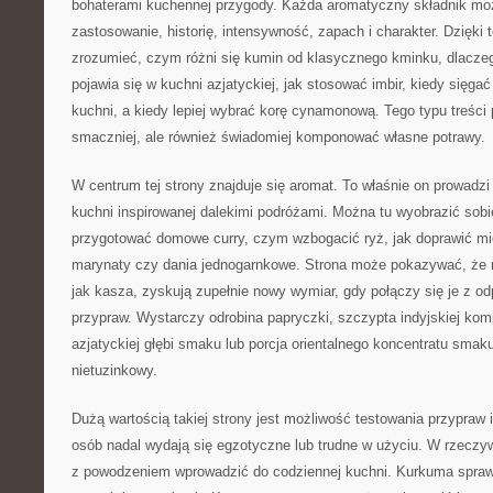
bohaterami kuchennej przygody. Każda aromatyczny składnik mo
zastosowanie, historię, intensywność, zapach i charakter. Dzięki
zrozumieć, czym różni się kumin od klasycznego kminku, dlacze
pojawia się w kuchni azjatyckiej, jak stosować imbir, kiedy sięgać
kuchni, a kiedy lepiej wybrać korę cynamonową. Tego typu treści
smaczniej, ale również świadomiej komponować własne potrawy.
W centrum tej strony znajduje się aromat. To właśnie on prowadzi
kuchni inspirowanej dalekimi podróżami. Można tu wyobrazić sobie
przygotować domowe curry, czym wzbogacić ryż, jak doprawić mi
marynaty czy dania jednogarnkowe. Strona może pokazywać, że na
jak kasza, zyskują zupełnie nowy wymiar, gdy połączy się je z 
przypraw. Wystarczy odrobina papryczki, szczypta indyjskiej kom
azjatyckiej głębi smaku lub porcja orientalnego koncentratu smaku
nietuzinkowy.
Dużą wartością takiej strony jest możliwość testowania przypraw i
osób nadal wydają się egzotyczne lub trudne w użyciu. W rzeczyw
z powodzeniem wprowadzić do codziennej kuchni. Kurkuma sprawd