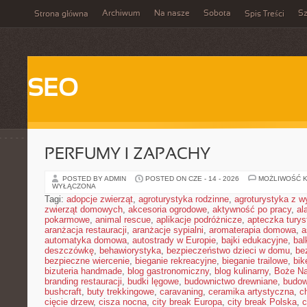
Archiwum
Na nasze
Sobota
Sz
Strona główna
Spis Treści
SEO
PERFUMY I ZAPACHY
POSTED BY ADMIN
POSTED ON CZE - 14 - 2026
MOŻLIWOŚĆ 
WYŁĄCZONA
Tagi:
adopcje zwierząt
,
agroturystyka rodzinne
,
agroturystyka z 
zwierząt domowych
,
akcesoria ogrodowe
,
aktywność po pracy
,
al
pokarmowe
,
animal rescue
,
aplikacje podróżnicze
,
apteczka tury
aranżacja restauracji
,
aranżacje sypialni
,
aromaterapia domowa
,
a
automatyka domowa
,
autostrady w Europie
,
bajki edukacyjne
,
bal
deszczówkę
,
behawiorystyka
,
bezpieczeństwo dzieci w domu
,
be
bezpieczne wiercenie
,
bieganie rekreacyjne
,
bieganie trailowe
,
bik
bizuteria handmade
,
blog gastronomiczny
,
blog kulinarny
,
Boże Na
branding restauracji
,
budki lęgowe
,
budownictwo drewniane
,
budow
bushcraft
,
buty trekkingowe
,
caravaning
,
ceramika artystyczna
,
c
cięcie drzew
,
cisza nocna
,
city break Europa
,
city break Polska
,
c