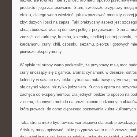
nazwa, ale również intensywność aromatu, sposób przechowywani
produktu i jego zastosowanie. Stare, zwietrzałe przyprawy mogą
efektu, dlatego warto wiedzieć, jak rozpoznawać produkty dobrej j
zbyt dużych ilości na zapas. Taki praktyczny aspekt jest szczegó
chcą zbudować własną domową półkę z przyprawami. Strona moż
zacząć: od kurkumy, kuminu, kolendry, słodkiej i ostrej papryki, 
kardamonu, curry, chili, czosnku, sezamu, pieprzu i gotowych mie
pierwsze eksperymenty.
W opisie tej strony warto podkreślić, że przyprawy mają moc bu
curry unoszący się z garnka, aromat cynamonu w deserze, ostrość
kolendry w sałatce czy lekko cytrusowa nuta trawy cytrynowej mog
się czymś więcej niż tylko jedzeniem. Kuchnia oparta na przypr
zachęca do eksperymentów. Dla jednych będzie to sposób na po
z domu, dla innych metoda na urozmaicenie codziennych obiadów,
która prowadzi do coraz głębszego poznawania kultur kulinarnych.
Taka strona może być również wartościowa dla osób prowadzącyc
Artykuły mogą opisywać, jakie przyprawy warto mieć zawsze pod r