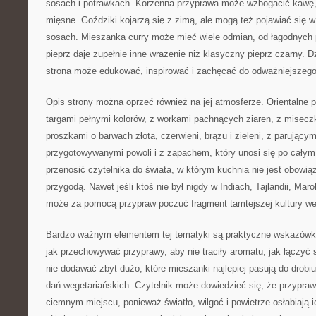
sosach i potrawkach. Korzenna przyprawa może wzbogacić kawę, 
mięsne. Goździki kojarzą się z zimą, ale mogą też pojawiać się w
sosach. Mieszanka curry może mieć wiele odmian, od łagodnych 
pieprz daje zupełnie inne wrażenie niż klasyczny pieprz czarny. D
strona może edukować, inspirować i zachęcać do odważniejszego
Opis strony można oprzeć również na jej atmosferze. Orientalne p
targami pełnymi kolorów, z workami pachnących ziaren, z misec
proszkami o barwach złota, czerwieni, brązu i zieleni, z parujący
przygotowywanymi powoli i z zapachem, który unosi się po cały
przenosić czytelnika do świata, w którym kuchnia nie jest obowią
przygodą. Nawet jeśli ktoś nie był nigdy w Indiach, Tajlandii, Mar
może za pomocą przypraw poczuć fragment tamtejszej kultury we
Bardzo ważnym elementem tej tematyki są praktyczne wskazówki
jak przechowywać przyprawy, aby nie traciły aromatu, jak łączyć 
nie dodawać zbyt dużo, które mieszanki najlepiej pasują do drobiu,
dań wegetariańskich. Czytelnik może dowiedzieć się, że przypra
ciemnym miejscu, ponieważ światło, wilgoć i powietrze osłabiają