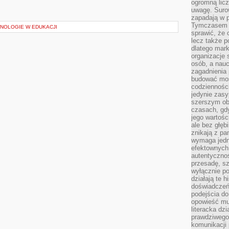
ogromną licz
uwagę. Suro
zapadają w p
Tymczasem do
NOLOGIE W EDUKACJI
sprawić, że 
lecz także p
dlatego mark
organizacje 
osób, a nauc
zagadnienia 
budować mos
codzienności
jedynie zasy
szerszym obr
czasach, gd
jego wartośc
ale bez głęb
znikają z pa
wymaga jedn
efektownych 
autentycznoś
przesadę, s
wyłącznie po
działają te h
doświadczeń,
podejścia do
opowieść mu
literacka dzi
prawdziwego 
komunikacji