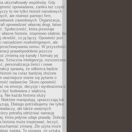
ia ukształtowały wspólnotę. Gdy
ętność opowiadania, zanika też część
yczy to nie tylko historii narodowych
nych, ale również pamięci firm,
 środowisk zawodowych. Organizacja,
rafi opowiedzieć własnej drogi, łatwo
ść. Społeczność, która przestaje
własne historie, stopniowo słabnie, bo
j określić, co ją łączy. Opowieść jest
ko narzędziem marketingowym, ale
 przechowywania sensu. W przyszłości
rracji prawdopodobnie jeszcze
oć zmienią się kanały i formaty jej
a. Sztuczna inteligencja, rozszerzona
ć, personalizacja treści i nowe
rakcji sprawią, że odbiorca będzie
historii na coraz bardziej złożone
 ważniejsze stanie się pytanie o
lność nadawców. Skoro opowieść
ć na emocje, decyzje i wyobrażenia o
si być budowana z większą
. Nie każda historia służy
 Niektóre manipulują, upraszczają lub
yzują. Dlatego potrzebujemy nie tylko
wiadaczy, ale także uważnych
tórzy potrafią odróżniać narrację
ej, która jedynie udaje prawdę. Dobrze
 historia może inspirować, leczyć,
 uruchamiać zmianę. Źle użyta może
braz świata. To sprawia, że sztuka