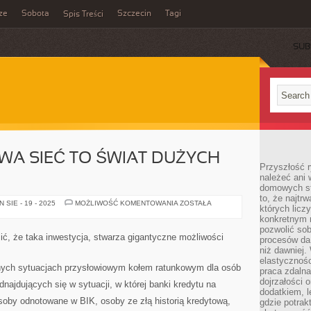
ze
Sobota
Szczecin
Tagi
Spis Treści
SUB
A SIEĆ TO ŚWIAT DUŻYCH
Przyszłość 
należeć ani 
domowych st
to, że najtr
OGÓLNOŚWIATOWA
SIE - 19 - 2025
MOŻLIWOŚĆ KOMENTOWANIA
ZOSTAŁA
których licz
SIEĆ
TO
konkretnym 
ŚWIAT
pozwolić sob
DUŻYCH
ć, że taka inwestycja, stwarza gigantyczne możliwości
procesów da 
MOŻLIWOŚCI
niż dawniej.
elastycznoś
ych sytuacjach przysłowiowym kołem ratunkowym dla osób
praca zdalna
dojrzałości 
najdujących się w sytuacji, w której banki kredytu na
dodatkiem, l
soby odnotowane w BIK, osoby ze złą historią kredytową,
gdzie potrak