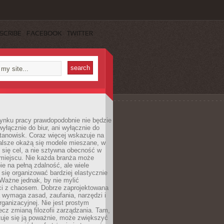
SCRIBE
FACEBOOK
TWITTER
rynku pracy prawdopodobnie nie będzie
wyłącznie do biur, ani wyłącznie do
anowisk. Coraz więcej wskazuje na
walsze okażą się modele mieszane, w
y się cel, a nie sztywna obecność w
miejscu. Nie każda branża może
ie na pełną zdalność, ale wiele
się organizować bardziej elastycznie
 Ważne jednak, by nie mylić
ci z chaosem. Dobrze zaprojektowana
 wymaga zasad, zaufania, narzędzi i
organizacyjnej. Nie jest prostym
ecz zmianą filozofii zarządzania. Tam,
tuje się ją poważnie, może zwiększyć