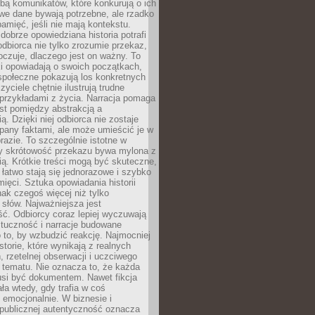
bą komunikatów, które konkurują o ich
we dane bywają potrzebne, ale rzadko
amięć, jeśli nie mają kontekstu.
brze opowiedziana historia potrafi
odbiorca nie tylko zrozumie przekaz,
oczuje, dlaczego jest on ważny. To
i opowiadają o swoich początkach,
społeczne pokazują los konkretnych
zyciele chętnie ilustrują trudne
przykładami z życia. Narracja pomaga
t pomiędzy abstrakcją a
ą. Dzięki niej odbiorca nie zostaje
pany faktami, ale może umieścić je w
azie. To szczególnie istotne w
y skrótowość przekazu bywa mylona z
ią. Krótkie treści mogą być skuteczne,
i łatwo stają się jednorazowe i szybko
mięci. Sztuka opowiadania historii
ak czegoś więcej niż tylko
słów. Najważniejsza jest
ć. Odbiorcy coraz lepiej wyczuwają
ztuczność i narracje budowane
 to, by wzbudzić reakcję. Najmocniej
istorie, które wynikają z realnych
 rzetelnej obserwacji i uczciwego
 tematu. Nie oznacza to, że każda
si być dokumentem. Nawet fikcja
ała wtedy, gdy trafia w coś
emocjonalnie. W biznesie i
 publicznej autentyczność oznacza