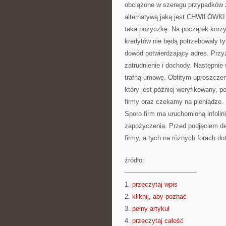
obciążone w szeregu przypadków z
alternatywą jaką jest CHWILÓWKI
taka pożyczkę. Na początek korzy
kredytów nie będą potrzebowały ty
dowód potwierdzający adres. Przy
zatrudnienie i dochody. Następnie 
trafną umowę. Obfitym uproszczen
który jest później weryfikowany,
firmy oraz czekamy na pieniądze. K
Sporo firm ma uruchomioną infoli
zapożyczenia. Przed podjęciem de
firmy, a tych na różnych forach d
źródło:
———————————
1.
przeczytaj wpis
2.
kliknij, aby poznać
3.
pełny artykuł
4.
przeczytaj całość