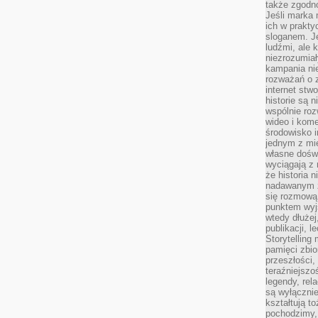
także zgodn
Jeśli marka 
ich w prakty
sloganem. Je
ludźmi, ale 
niezrozumiał
kampania nie
rozważań o z
internet stw
historie są 
wspólnie roz
wideo i kom
środowisko i
jednym z mie
własne dośw
wyciągają z 
że historia 
nadawanym z 
się rozmową
punktem wyjś
wtedy dłużej
publikacji, 
Storytelling
pamięci zbio
przeszłości,
teraźniejszo
legendy, rel
są wyłączni
kształtują t
pochodzimy, 