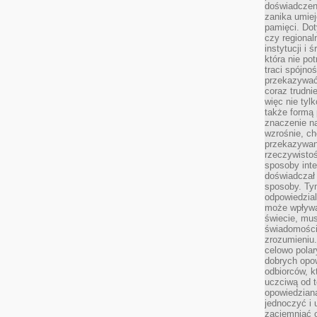
doświadczen
zanika umiej
pamięci. Dot
czy regional
instytucji i
która nie pot
traci spójno
przekazywać 
coraz trudnie
więc nie tyl
także formą
znaczenie na
wzrośnie, ch
przekazywani
rzeczywistoś
sposoby inte
doświadczał 
sposoby. Tym
odpowiedzia
może wpływa
świecie, mu
świadomością
zrozumieniu.
celowo polar
dobrych opo
odbiorców, k
uczciwą od t
opowiedziana
jednoczyć i
zaciemniać o