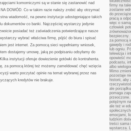
skuteczność,
ajęciami komorniczymi są w stanie się zastanowić nad
firmy na tal
zostanie wdr
 NA DOWÓD. Co w takim razie należy zrobić aby otrzymać
do przeciąże
stna wiadomość, na pewno instytucje udostępniające takich
pracą a odp
więc o samą 
lu dokumentów co banki. Najczęściej wystarczy jedynie
człowiek po
zwoicie posiadać też zaświadczenia potwierdzające nasze
zrównoważon
bezpieczny. 
wystarczy wybrać właściwa firmę, pójść do biura i spisać
za pomocą in
gawędy i rod
iem jest internet. Za pomocą sieci wypełniamy wniosek,
lub ogniu. Pó
 potem dostajemy umowę, jaką po podpisaniu odsyłamy do
telewizja i 
opowieść moż
ilka instytucji oferuje dowiezienie gotówki do kontrahenta.
podcastu, in
nię, za pomocą której też możemy zameldować chęć wzięcia
albo wielogo
Mimo zmienia
cyzji warto poczytać opinie na temat wybranej przez nas
pozostaje ni
historii, aby
otyczących kredytów nie brakuje.
rzeczywistoś
ale porządku
pomaga zapa
przeoczone. 
potężnym nar
ale też w ed
społecznych
emocjami, li
ludzkim doś
treści sama 
wystarcza. L