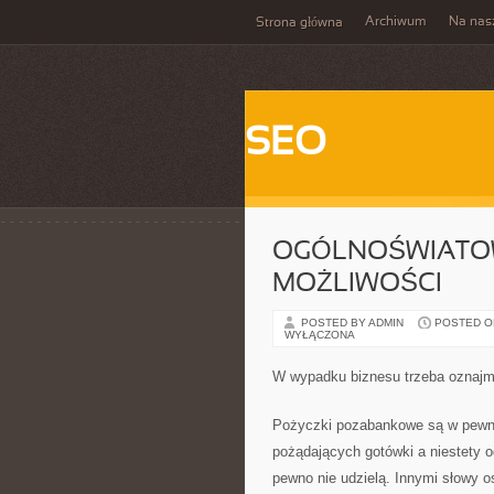
Archiwum
Na nas
Strona główna
SEO
OGÓLNOŚWIATOW
MOŻLIWOŚCI
POSTED BY ADMIN
POSTED ON 
WYŁĄCZONA
W wypadku biznesu trzeba oznajmi
Pożyczki pozabankowe są w pewn
pożądających gotówki a niestety od
pewno nie udzielą. Innymi słowy o