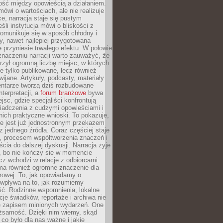
ość między opowieścią a działaniem.
mówi o wartościach, ale nie realizuje
ce, narracja staje się pustym
śli instytucja mówi o bliskości z
komunikuje się w sposób chłodny i
y, nawet najlepiej przygotowana
 przyniesie trwałego efektu. W połowie
naczeniu narracji warto zauważyć, że
orzył ogromną liczbę miejsc, w których
nie tylko publikowane, lecz również
wijane. Artykuły, podcasty, materiały
entarze tworzą dziś rozbudowane
nterpretacji, a
forum branżowe
bywa
jsc, gdzie specjaliści konfrontują
iadczenia z cudzymi opowieściami i
nich praktyczne wnioski. To pokazuje,
nie jest już jednostronnym przekazem
jednego źródła. Coraz częściej staje
, procesem współtworzenia znaczeń i
cia do dalszej dyskusji. Narracja żyje
, bo nie kończy się w momencie
lecz wchodzi w relacje z odbiorcami.
 ma również ogromne znaczenie dla
rowej. To, jak opowiadamy o
 wpływa na to, jak rozumiemy
ść. Rodzinne wspomnienia, lokalne
acje świadków, reportaże i archiwa nie
e zapisem minionych wydarzeń. One
ożsamość. Dzięki nim wiemy, skąd
co było dla nas ważne i jakie