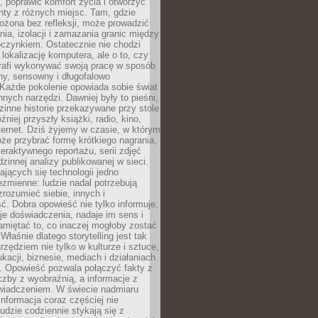
 poprawić komfort życia i otworzyć
enty z różnych miejsc. Tam, gdzie
ożona bez refleksji, może prowadzić
nia, izolacji i zamazania granic między
oczynkiem. Ostatecznie nie chodzi
lokalizację komputera, ale o to, czy
trafi wykonywać swoją pracę w sposób
y, sensowny i długofalowo
Każde pokolenie opowiada sobie świat
nych narzędzi. Dawniej były to pieśni,
zinne historie przekazywane przy stole
źniej przyszły książki, radio, kino,
internet. Dziś żyjemy w czasie, w którym
e przybrać formę krótkiego nagrania,
teraktywnego reportażu, serii zdjęć
dzinnej analizy publikowanej w sieci.
jących się technologii jedno
ezmienne: ludzie nadal potrzebują
 zrozumieć siebie, innych i
ć. Dobra opowieść nie tylko informuje,
je doświadczenia, nadaje im sens i
miętać to, co inaczej mogłoby zostać
Właśnie dlatego storytelling jest tak
zędziem nie tylko w kulturze i sztuce,
ukacji, biznesie, mediach i działaniach
. Opowieść pozwala połączyć fakty z
czby z wyobraźnią, a informacje z
wiadczeniem. W świecie nadmiaru
informacja coraz częściej nie
udzie codziennie stykają się z