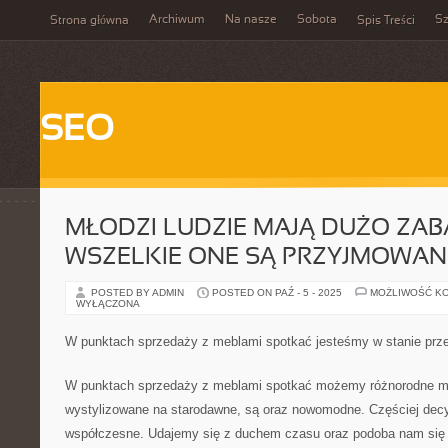
Archiwum
Na nasze
Sobota
Sz
Strona główna
Spis Treści
SEO
MŁODZI LUDZIE MAJĄ DUŻO ZABA
WSZELKIE ONE SĄ PRZYJMOWAN
POSTED BY ADMIN
POSTED ON PAŹ - 5 - 2025
MOŻLIWOŚĆ K
WYŁĄCZONA
W punktach sprzedaży z meblami spotkać jesteśmy w stanie prz
W punktach sprzedaży z meblami spotkać możemy różnorodne m
wystylizowane na starodawne, są oraz nowomodne. Częściej dec
współczesne. Udajemy się z duchem czasu oraz podoba nam się t