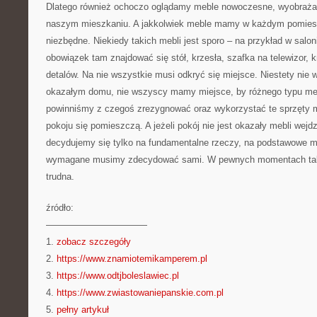
Dlatego również ochoczo oglądamy meble nowoczesne, wyobraża
naszym mieszkaniu. A jakkolwiek meble mamy w każdym pomies
niezbędne. Niekiedy takich mebli jest sporo – na przykład w salon
obowiązek tam znajdować się stół, krzesła, szafka na telewizor, 
detalów. Na nie wszystkie musi odkryć się miejsce. Niestety ni
okazałym domu, nie wszyscy mamy miejsce, by różnego typu me
powinniśmy z czegoś zrezygnować oraz wykorzystać te sprzęty m
pokoju się pomieszczą. A jeżeli pokój nie jest okazały mebli wej
decydujemy się tylko na fundamentalne rzeczy, na podstawowe me
wymagane musimy zdecydować sami. W pewnych momentach taka
trudna.
źródło:
———————————
1.
zobacz szczegóły
2.
https://www.znamiotemikamperem.pl
3.
https://www.odtjboleslawiec.pl
4.
https://www.zwiastowaniepanskie.com.pl
5.
pełny artykuł