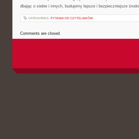
dbając o ⁣siebie i innych, budujemy lepsze i bezpieczniejsze środ
CATEGORIES:
PYTANIA OD CZYTELNIKÓW
Comments are closed.