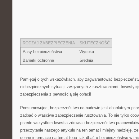
RODZAJ ZABEZPIECZENIA
SKUTECZNOŚĆ
Pasy bezpieczeństwa
Wysoka
Barierki‍ ochronne
Średnia
Pamiętaj‌ o ‍tych wskazówkach, aby zagwarantować bezpieczeństw
niebezpiecznych sytuacji związanych z‍ rusztowaniami. Inwestycj
zabezpieczenia z pewnością się opłaci!
Podsumowując, bezpieczeństwo ‌na budowie jest absolutnym prior
zadbać o właściwe zabezpieczenie⁣ rusztowania. To nie tylko obo
‌przede wszystkim kwestia​ zdrowia i‍ bezpieczeństwa pracownikó
przeczytanie ⁤naszego artykułu na ten temat ‌i miejmy nadzieję, że
cenne informacje na temat tego, jak dbać​ o bezpieczeństwo w‌ mie