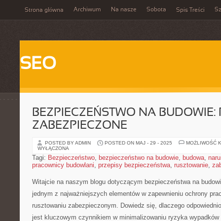
Archiwum
Na nasze
Sobota
Sz
Strona główna
Spis Treści
SEO
BEZPIECZEŃSTWO NA BUDOWIE:
ZABEZPIECZONE
POSTED BY ADMIN
POSTED ON MAJ - 29 - 2025
MOŻLIWOŚĆ 
WYŁĄCZONA
Tagi:
Bezpieczeństwo
,
bezpieczeństwo na budowie
,
budowa
,
naru
pracownicy budowlani
,
przepisy bezpieczeństwa
,
rusztowanie
,
za
Witajcie na naszym ​blogu dotyczącym bezpieczeństwa na budowi
‌jednym z najważniejszych elementów⁣ w zapewnieniu ochrony prac
rusztowaniu zabezpieczonym. Dowiedz ​się, dlaczego odpowiedni
⁤jest kluczowym czynnikiem w minimalizowaniu ryzyka wypadków 