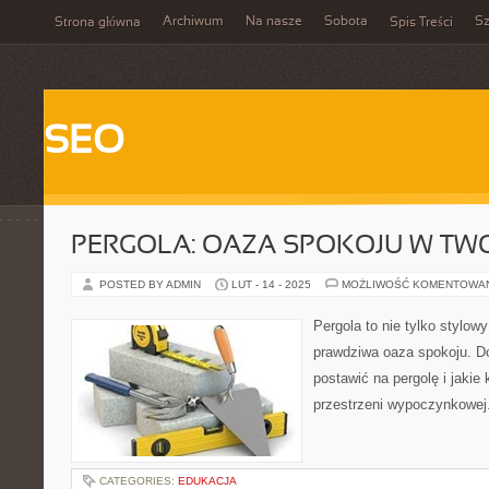
Archiwum
Na nasze
Sobota
Sz
Strona główna
Spis Treści
SEO
PERGOLA: OAZA SPOKOJU W TW
POSTED BY ADMIN
LUT - 14 - 2025
MOŻLIWOŚĆ KOMENTOWA
Pergola to nie tylko stylow
prawdziwa oaza spokoju. Do
postawić na pergolę i jakie
przestrzeni wypoczynkowej.
CATEGORIES:
EDUKACJA