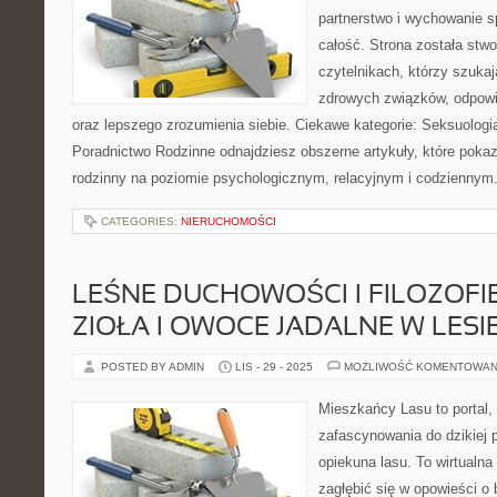
partnerstwo i wychowanie sp
całość. Strona została stw
czytelnikach, którzy szuka
zdrowych związków, odpowie
oraz lepszego zrozumienia siebie. Ciekawe kategorie: Seksuologia
Poradnictwo Rodzinne odnajdziesz obszerne artykuły, które pokaz
rodzinny na poziomie psychologicznym, relacyjnym i codziennym
CATEGORIES:
NIERUCHOMOŚCI
LEŚNE DUCHOWOŚCI I FILOZOFIE
ZIOŁA I OWOCE JADALNE W LESI
POSTED BY ADMIN
LIS - 29 - 2025
MOŻLIWOŚĆ KOMENTOWAN
Mieszkańcy Lasu to portal, 
zafascynowania do dzikiej p
opiekuna lasu. To wirtualna
zagłębić się w opowieści o