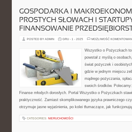
GOSPODARKA I MAKROEKONOM
PROSTYCH SŁOWACH I STARTUPY
FINANSOWANIE PRZEDSIĘBIORS
POSTED BY ADMIN
GRU - 1 - 2025
MOŻLIWOŚĆ KOMENTOWAN
Wszystko o Pożyczkach to s
powstał z myślą o osobach,
świat pożyczek i osobistych
gdzie w jednym miejscu ze
mądrego pożyczania, spłaca
swoich środków. Polecamy: 
Finanse młodych dorosłych. Portal Wszystko o Pożyczkach stawia
praktyczność. Zamiast skomplikowanego języka prawniczego cz
otrzymuje jasne wyjaśnienia, po kolei tłumaczące, jak funkcjonuj
CATEGORIES:
NIERUCHOMOŚCI