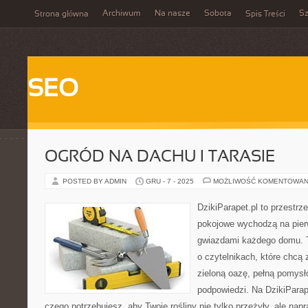
Archiwum
Na nasze
Sobota
Sz
Strona główna
Spis Treści
SEO
OGRÓD NA DACHU I TARASIE
POSTED BY ADMIN
GRU - 7 - 2025
MOŻLIWOŚĆ KOMENTOWAN
DzikiParapet.pl to przestrz
pokojowe wychodzą na pierw
gwiazdami każdego domu. T
o czytelnikach, które chcą
zieloną oazę, pełną pomysł
podpowiedzi. Na DzikiParap
czego potrzebujesz, aby Twoje rośliny nie tylko przeżyły, ale na