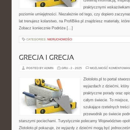
rzetelną informacją, inspiru
praktycznymi wskazówkami
poziomie umiejętności. Niezależnie od tego, czy dopiero zaczyna
lat trenujesz kolarstwo, na ProfiBike.pl znajdziesz materiały, któ
Zobacz koniecznie Podróże […]
CATEGORIES:
NIERUCHOMOŚCI
GRECJA I GRECJA
POSTED BY ADMIN
GRU - 2 - 2025
MOŻLIWOŚĆ KOMENTOWAN
Zlotoloto.pl to portal stwo
wyjazdach z dziećmi, który
praktyczne porady oraz opi
całym świecie. To miejsce, 
szukające rzetelnych treśc
przewodnik po świecie podr
starszymi pociechami. Turystycznie polecamy Województwo opol
Zlotoloto.pl pokazuje, że wyjazdy z dziećmi mogą być jednocześn