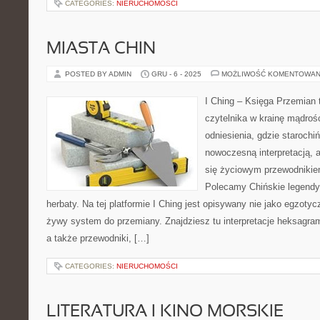
CATEGORIES:
NIERUCHOMOŚCI
MIASTA CHIN
POSTED BY ADMIN
GRU - 6 - 2025
MOŻLIWOŚĆ KOMENTOWAN
I Ching – Księga Przemian 
czytelnika w krainę mądroś
odniesienia, gdzie starochi
nowoczesną interpretacją, 
się życiowym przewodnikie
Polecamy Chińskie legendy 
herbaty. Na tej platformie I Ching jest opisywany nie jako egzoty
żywy system do przemiany. Znajdziesz tu interpretacje heksagra
a także przewodniki, […]
CATEGORIES:
NIERUCHOMOŚCI
LITERATURA I KINO MORSKIE