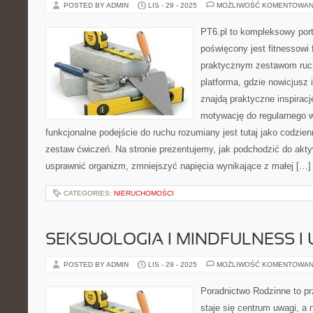
POSTED BY ADMIN
LIS - 29 - 2025
MOŻLIWOŚĆ KOMENTOWAN
PT6.pl to kompleksowy porta
poświęcony jest fitnessowi
praktycznym zestawom ruc
platforma, gdzie nowicjusz 
znajdą praktyczne inspiracj
motywację do regularnego w
funkcjonalne podejście do ruchu rozumiany jest tutaj jako codzien
zestaw ćwiczeń. Na stronie prezentujemy, jak podchodzić do akt
usprawnić organizm, zmniejszyć napięcia wynikające z małej […]
CATEGORIES:
NIERUCHOMOŚCI
SEKSUOLOGIA I MINDFULNESS 
POSTED BY ADMIN
LIS - 29 - 2025
MOŻLIWOŚĆ KOMENTOWAN
Poradnictwo Rodzinne to pr
staje się centrum uwagi, a