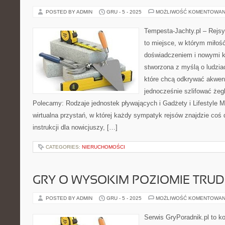
POSTED BY ADMIN
GRU - 5 - 2025
MOŻLIWOŚĆ KOMENTOWAN
Tempesta-Jachty.pl – Rejsy
to miejsce, w którym miłoś
doświadczeniem i nowymi ki
stworzona z myślą o ludzia
które chcą odkrywać akwen
jednocześnie szlifować żeg
Polecamy: Rodzaje jednostek pływających i Gadżety i Lifestyle M
wirtualna przystań, w której każdy sympatyk rejsów znajdzie coś 
instrukcji dla nowicjuszy, […]
CATEGORIES:
NIERUCHOMOŚCI
GRY O WYSOKIM POZIOMIE TRU
POSTED BY ADMIN
GRU - 5 - 2025
MOŻLIWOŚĆ KOMENTOWAN
Serwis GryPoradnik.pl to 