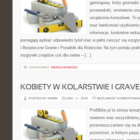
gamingowy, który gromadzi
przewodniki, omówienia ora
urządzenia konsolowe. To p
oraz hardcorowi użytkownic
informacje, konkretne wskaz
pomagają wybrać odpowiedni tytuł oraz w pełni cieszyć się rozgr
i Bezpieczne Granie i Poradnik dla Rodziców. Na tym portalu prak
rozgrywki znajdzie coś dla siebie – […]
CATEGORIES:
NIERUCHOMOŚCI
KOBIETY W KOLARSTWIE I GRAVE
POSTED BY ADMIN
GRU - 2 - 2025
MOŻLIWOŚĆ KOMENTOWAN
ProfiBike.pl to strona tem
rowerom oraz wszystkiemu,
przemieszczaniem się na d
przestrzeń, w którym pasja