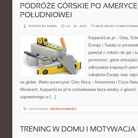
PODRÓŻE GÓRSKIE PO AMERYCE
POŁUDNIOWEJ
POSTED BY ADMIN
LIS - 29 - 2025
MOŻLIWOŚĆ KOMENTOWAN
KarpackiLas.pl – Góry, Szl
Europy i Świata to przewodn
powstał z miłości do gór i tu
przestrzeń, gdzie entuzjaś
odkrywania krajowych pasm
zakątków Europy oraz najc
na globie. Warto przeczytać Góry Nocą – Astronomia i Cisza Natu
Wioskach. KarpackiLas.pl to rozbudowana baza wiedzy o górach,
zaprawionego w […]
CATEGORIES:
NIERUCHOMOŚCI
TRENING W DOMU I MOTYWACJA