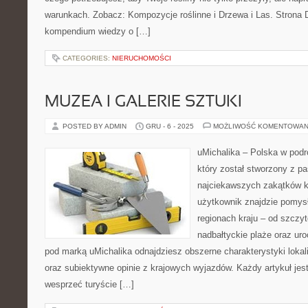
warunkach. Zobacz: Kompozycje roślinne i Drzewa i Las. Strona D
kompendium wiedzy o […]
CATEGORIES:
NIERUCHOMOŚCI
MUZEA I GALERIE SZTUKI
POSTED BY ADMIN
GRU - 6 - 2025
MOŻLIWOŚĆ KOMENTOWAN
uMichalika – Polska w podr
który został stworzony z pa
najciekawszych zakątków kr
użytkownik znajdzie pomys
regionach kraju – od szczyt
nadbałtyckie plaże oraz ur
pod marką uMichalika odnajdziesz obszerne charakterystyki lokal
oraz subiektywne opinie z krajowych wyjazdów. Każdy artykuł jes
wesprzeć turyście […]