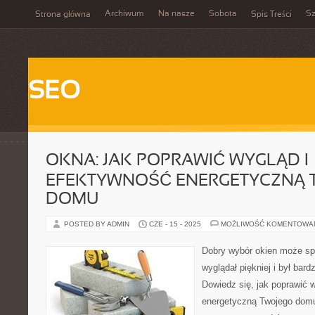
Archiwum
Na nasze
Sobota
Sz
Strona główna
Spis Treści
SEO
OKNA: JAK POPRAWIĆ WYGLĄD I
EFEKTYWNOŚĆ ENERGETYCZNĄ 
DOMU
POSTED BY ADMIN
CZE - 15 - 2025
MOŻLIWOŚĆ KOMENTOWA
Dobry wybór okien może sp
wyglądał piękniej i był bar
Dowiedz się, jak poprawić 
energetyczną Twojego dom