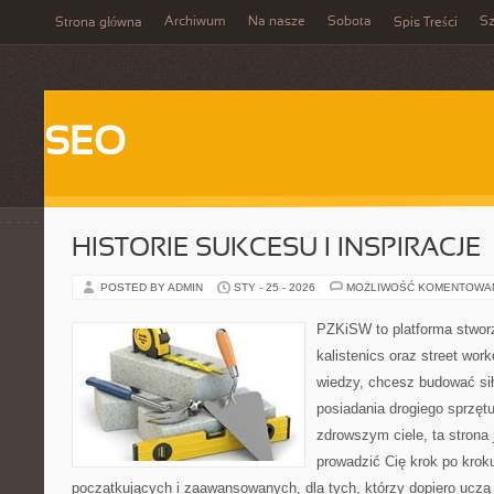
Archiwum
Na nasze
Sobota
Sz
Strona główna
Spis Treści
SEO
HISTORIE SUKCESU I INSPIRACJE
POSTED BY ADMIN
STY - 25 - 2026
MOŻLIWOŚĆ KOMENTOWA
PZKiSW to platforma stworz
kalistenics oraz street work
wiedzy, chcesz budować si
posiadania drogiego sprzęt
zdrowszym ciele, ta strona 
prowadzić Cię krok po krok
początkujących i zaawansowanych, dla tych, którzy dopiero uczą 