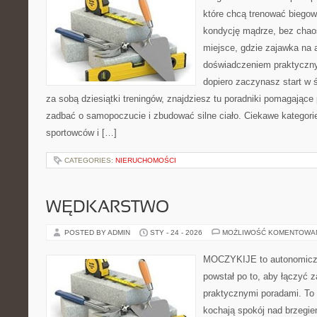
które chcą trenować biegowo
kondycję mądrze, bez chaos
miejsce, gdzie zajawka na 
doświadczeniem praktyczny
dopiero zaczynasz start w 
za sobą dziesiątki treningów, znajdziesz tu poradniki pomagające
zadbać o samopoczucie i zbudować silne ciało. Ciekawe kategorie 
sportowców i […]
CATEGORIES:
NIERUCHOMOŚCI
WĘDKARSTWO
POSTED BY ADMIN
STY - 24 - 2026
MOŻLIWOŚĆ KOMENTOWA
MOCZYKIJE to autonomiczny
powstał po to, aby łączyć 
praktycznymi poradami. To 
kochają spokój nad brzegie