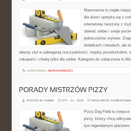
Mammamia to ciepłe miejsc
dla dzieci spotyka się z co
internetowy tworzony z myś
ubierać siebie i swoje poci
jednocześnie stylowo. Znajd
dodatkach i trendach, ale t
własny styl w zabieganej rzeczywistości: między przedszkolem, 
zakupami i chwilą tylko dla siebie. Kategorie do zobaczenia to M
CATEGORIES:
NIERUCHOMOŚCI
PORADY MISTRZÓW PIZZY
POSTED BY ADMIN
STY - 13 - 2026
MOŻLIWOŚĆ KOMENTOWA
Pizza Dog Field to miejsce
pizzy, którzy chcą odkrywa
tym legendarnym plackiem. 