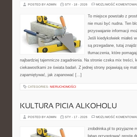
POSTED BY ADMIN
STY - 18 - 2026
MOŻLIWOŚĆ KOMENTOWA
To miejsce powstało z pros
nie musi być nudna. Ten bl
przyswajanie informacji mo
Jeśli kiedykolwiek miałeś 
są przegadane, tutaj znajd
tłumaczenia, które pomaga
najbardziej tajemnicze zagadnienia. Na stronie czeka mix treści, k
ciekawostkami ze świata badań. Z jednej strony pojawiają się mater
zapamiętywać, jak zapanować […]
CATEGORIES:
NIERUCHOMOŚCI
KULTURA PICIA ALKOHOLU
POSTED BY ADMIN
STY - 17 - 2026
MOŻLIWOŚĆ KOMENTOWA
zrobdrinka.pl to przyjazne 
łatwo przygotować proste d