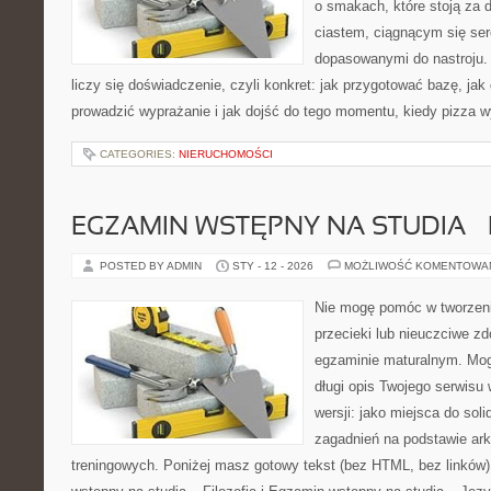
o smakach, które stoją za
ciastem, ciągnącym się se
dopasowanymi do nastroju. 
liczy się doświadczenie, czyli konkret: jak przygotować bazę, jak 
prowadzić wyprażanie i jak dojść do tego momentu, kiedy pizza 
CATEGORIES:
NIERUCHOMOŚCI
EGZAMIN WSTĘPNY NA STUDIA –
POSTED BY ADMIN
STY - 12 - 2026
MOŻLIWOŚĆ KOMENTOWA
Nie mogę pomóc w tworzeniu
przecieki lub nieuczciwe z
egzaminie maturalnym. Mog
długi opis Twojego serwisu 
wersji: jako miejsca do sol
zagadnień na podstawie ark
treningowych. Poniżej masz gotowy tekst (bez HTML, bez linków