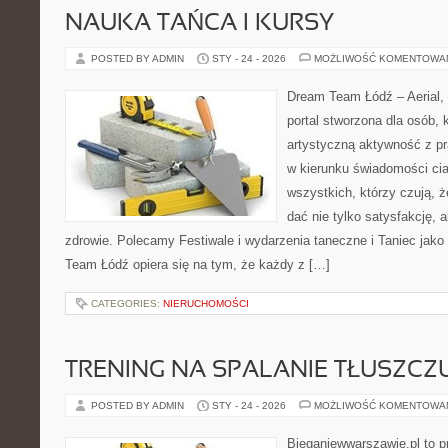
NAUKA TAŃCA I KURSY
POSTED BY ADMIN
STY - 24 - 2026
MOŻLIWOŚĆ KOMENTOWA
Dream Team Łódź – Aerial, 
portal stworzona dla osób, 
artystyczną aktywność z pra
w kierunku świadomości ciał
wszystkich, którzy czują, że
dać nie tylko satysfakcję, a
zdrowie. Polecamy Festiwale i wydarzenia taneczne i Taniec jako 
Team Łódź opiera się na tym, że każdy z […]
CATEGORIES:
NIERUCHOMOŚCI
TRENING NA SPALANIE TŁUSZCZ
POSTED BY ADMIN
STY - 24 - 2026
MOŻLIWOŚĆ KOMENTOWA
Bieganiewwarszawie.pl to p