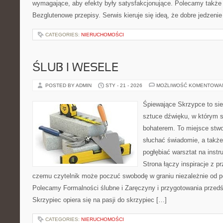
wymagające, aby efekty były satysfakcjonujące. Polecamy także O
Bezglutenowe przepisy. Serwis kieruje się ideą, że dobre jedzenie
CATEGORIES:
NIERUCHOMOŚCI
ŚLUB I WESELE
POSTED BY ADMIN
STY - 21 - 2026
MOŻLIWOŚĆ KOMENTOWA
Śpiewające Skrzypce to sie
sztuce dźwięku, w którym 
bohaterem. To miejsce stwo
słuchać świadomie, a także 
pogłębiać warsztat na ins
Strona łączy inspiracje z p
czemu czytelnik może poczuć swobodę w graniu niezależnie od 
Polecamy Formalności ślubne i Zaręczyny i przygotowania przed
Skrzypiec opiera się na pasji do skrzypiec […]
CATEGORIES:
NIERUCHOMOŚCI