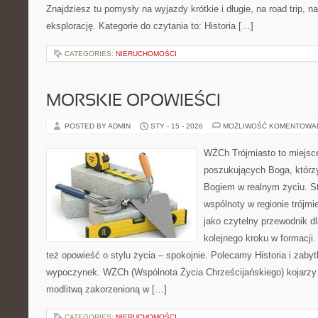
Znajdziesz tu pomysły na wyjazdy krótkie i długie, na road trip, n
eksplorację. Kategorie do czytania to: Historia […]
CATEGORIES:
NIERUCHOMOŚCI
MORSKIE OPOWIEŚCI
POSTED BY ADMIN
STY - 15 - 2026
MOŻLIWOŚĆ KOMENTOWA
WŻCh Trójmiasto to miejsc
poszukujących Boga, którzy
Bogiem w realnym życiu. St
wspólnoty w regionie trójm
jako czytelny przewodnik d
kolejnego kroku w formacji. 
też opowieść o stylu życia – spokojnie. Polecamy Historia i zabyt
wypoczynek. WŻCh (Wspólnota Życia Chrześcijańskiego) kojarzy 
modlitwą zakorzenioną w […]
CATEGORIES:
NIERUCHOMOŚCI