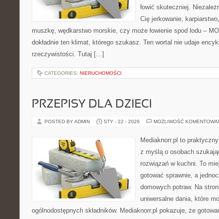
łowić skuteczniej. Niezależn
Cię jerkowanie, karpiarstwo
muszkę, wędkarstwo morskie, czy może łowienie spod lodu – 
dokładnie ten klimat, którego szukasz. Ten wortal nie udaje encyk
rzeczywistości. Tutaj […]
CATEGORIES:
NIERUCHOMOŚCI
PRZEPISY DLA DZIECI
POSTED BY ADMIN
STY - 22 - 2026
MOŻLIWOŚĆ KOMENTOWA
Mediaknorr.pl to praktyczny
z myślą o osobach szukaj
rozwiązań w kuchni. To miej
gotować sprawnie, a jedno
domowych potraw. Na stroni
uniwersalne dania, które m
ogólnodostępnych składników. Mediaknorr.pl pokazuje, że gotowa