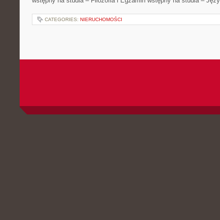
wstępny na studia – Filozofia i Egzamin wstępny na studia – Języ
CATEGORIES:
NIERUCHOMOŚCI