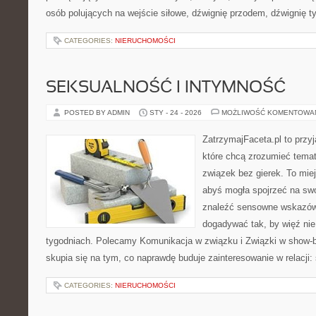
osób polujących na wejście siłowe, dźwignię przodem, dźwignię t
CATEGORIES:
NIERUCHOMOŚCI
SEKSUALNOŚĆ I INTYMNOŚĆ
POSTED BY ADMIN
STY - 24 - 2026
MOŻLIWOŚĆ KOMENTOWA
ZatrzymajFaceta.pl to przyj
które chcą zrozumieć temat
związek bez gierek. To mie
abyś mogła spojrzeć na swo
znaleźć sensowne wskazów
dogadywać tak, by więź nie 
tygodniach. Polecamy Komunikacja w związku i Związki w show-biz
skupia się na tym, co naprawdę buduje zainteresowanie w relacji:
CATEGORIES:
NIERUCHOMOŚCI