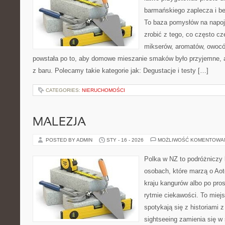
barmańskiego zaplecza i b
To baza pomysłów na napoj
zrobić z tego, co często cz
mikserów, aromatów, owocó
powstała po to, aby domowe mieszanie smaków było przyjemne, a
z baru. Polecamy takie kategorie jak: Degustacje i testy […]
CATEGORIES:
NIERUCHOMOŚCI
MALEZJA
POSTED BY ADMIN
STY - 16 - 2026
MOŻLIWOŚĆ KOMENTOWA
Polka w NZ to podróżniczy 
osobach, które marzą o Aot
kraju kangurów albo po pro
rytmie ciekawości. To miej
spotykają się z historiami z
sightseeing zamienia się 