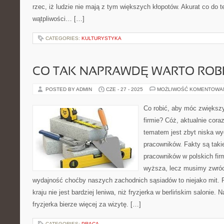
rzec, iż ludzie nie mają z tym większych kłopotów. Akurat co do 
wątpliwości… […]
CATEGORIES:
KULTURYSTYKA
CO TAK NAPRAWDĘ WARTO ROBI
POSTED BY ADMIN
CZE - 27 - 2025
MOŻLIWOŚĆ KOMENTOWA
Co robić, aby móc zwiększ
firmie? Cóż, aktualnie cor
tematem jest zbyt niska wy
pracowników. Fakty są taki
pracowników w polskich fir
wyższa, lecz musimy zwró
wydajność choćby naszych zachodnich sąsiadów to niejako mit. 
kraju nie jest bardziej leniwa, niż fryzjerka w berlińskim salonie.
fryzjerka bierze więcej za wizytę. […]
CATEGORIES:
PRACA