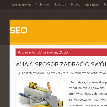
Archiwum
Na nasze
Sobota
Sz
Strona główna
Spis Treści
SEO
Archive for 27 czerwca, 2025
W JAKI SPOSÓB ZADBAĆ O SWÓ
POSTED BY ADMIN
CZE - 27 - 2025
MOŻLIWOŚĆ KOMENTOWA
Informatyka, to niezwykle
dziedzina życia człowieka I
która w dzisiejszych czasa
zainteresowaniem nie tylko 
przeprowadzają prace powią