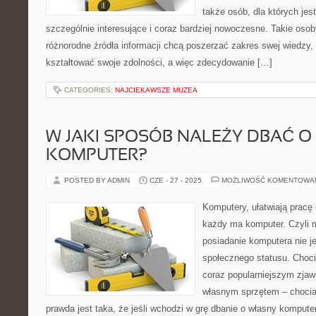
także osób, dla których jes
szczególnie interesujące i coraz bardziej nowoczesne. Takie oso
różnorodne źródła informacji chcą poszerzać zakres swej wiedzy
kształtować swoje zdolności, a więc zdecydowanie […]
CATEGORIES:
NAJCIEKAWSZE MUZEA
W JAKI SPOSÓB NALEŻY DBAĆ O
KOMPUTER?
POSTED BY ADMIN
CZE - 27 - 2025
MOŻLIWOŚĆ KOMENTOWA
Komputery, ułatwiają pracę 
każdy ma komputer. Czyli 
posiadanie komputera nie j
społecznego statusu. Choci
coraz popularniejszym zjaw
własnym sprzętem – choci
prawda jest taka, że jeśli wchodzi w grę dbanie o własny komputer