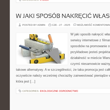
W JAKI SPOSÓB NAKRĘCIĆ WŁA
POSTED BY ADMIN
CZE - 27 - 2025
MOŻLIWOŚĆ KOMENTOWA
W jaki sposób nakręcić wła
serwisy internetowe z filma
sposobów na promowanie swo
przykładowo jesteś projekt
działalność w mieście War
czymś niesamowicie ważnym
takowe alternatywy. A w szczególności, że taka promocja jest ca
oczywiście należy wcześniej chociażby zainwestować pieniądze
która jest […]
CATEGORIES:
EKOLOGICZNE OGRODNICTWO