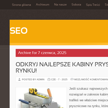
Archiwum
Na nasze
Sobota
Sz
Strona główna
Spis Treści
SEO
Archive for 7 czerwca, 2025
ODKRYJ NAJLEPSZE KABINY PRY
RYNKU!
POSTED BY ADMIN
CZE - 7 - 2025
MOŻLIWOŚĆ KOMENTOWAN
Jeśli szukasz najnowszych
rozwiązań w zakresie kabin
trafiłeś we właściwe miejsc
prysznicowe na rynku, które